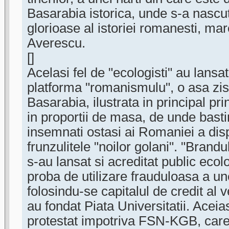
Basarabia istorica, unde s-a nascut
glorioase al istoriei romanesti, ma
Averescu.
[]
Acelasi fel de "ecologisti" au lans
platforma "romanismulu", o asa zi
Basarabia, ilustrata in principal pri
in proportii de masa, de unde basti
insemnati ostasi ai Romaniei a dis
frunzulitele "noilor golani". "Brand
s-au lansat si acreditat public ecolog
proba de utilizare frauduloasa a u
folosindu-se capitalul de credit al ve
au fondat Piata Universitatii. Aceia
protestat impotriva FSN-KGB, care