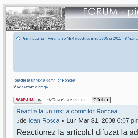
‹
‹
Prima pagină
Forumurile AER deschise intre 2005 si 2011
8 Apara
Reactie la un text a domnilor Roncea
Moderator:
o.brega
Scrie un răspuns
Reactie la un text a domnilor Roncea
de
Ioan Rosca
» Lun Mar 31, 2008 6:07 p
Reactionez la articolul difuzat la a