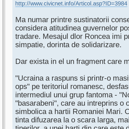
http://www.civicnet.info/Articol.asp?ID=3984
Ma numar printre sustinatorii consec
considera atitudinea guvernelor po
tradare. Mesajul dlor Roncea imi p
simpatie, dorinta de solidarizare.
Dar exista in el un fragment care 
"Ucraina a raspuns si printr-o mas
ops" pe teritoriul romanesc, desfas
intermediul unui grup fantoma - "No
"basarabeni", care au intreprins o 
simbolica a hartii Romaniei Mari. 
tinta difuzarea la o scara larga, mai
tinerilor, a unei harti din care est