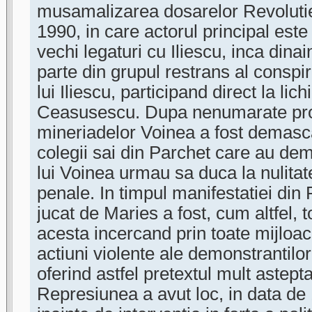
musamalizarea dosarelor Revolutiei
1990, in care actorul principal este
vechi legaturi cu Iliescu, inca dinai
parte din grupul restrans al conspir
lui Iliescu, participand direct la lic
Ceasusescu. Dupa nenumarate prot
mineriadelor Voinea a fost demasca
colegii sai din Parchet care au de
lui Voinea urmau sa duca la nulita
penale. In timpul manifestatiei din P
jucat de Maries a fost, cum altfel, t
acesta incercand prin toate mijloa
actiuni violente ale demonstrantilor
oferind astfel pretextul mult astepta
Represiunea a avut loc, in data de 