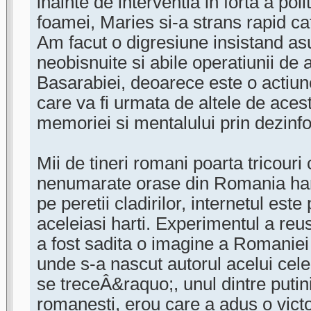
inainte de interventia in forta a poli
foamei, Maries si-a strans rapid cat
Am facut o digresiune insistand asu
neobisnuite si abile operatiunii de
Basarabiei, deoarece este o actiun
care va fi urmata de altele de acest
memoriei si mentalului prin dezinf
Mii de tineri romani poarta tricouri
nenumarate orase din Romania harta
pe peretii cladirilor, internetul este
aceleiasi harti. Experimentul a reus
a fost sadita o imagine a Romaniei 
unde s-a nascut autorul acelui cel
se treceÂ&raquo;, unul dintre putinii
romanesti, erou care a adus o victo