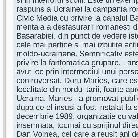
si in interiorul scolii. Este un ex
raspuns a Ucrainei la campania r
Civic Media cu privire la canalul Ba
mentala a desfasurarii romanesti d
Basarabiei, din punct de vedere ist
cele mai perfide si mai izbutite acti
moldo-ucrainene. Semnificativ este 
privire la fantomatica grupare. Lan
avut loc prin intermediul unui pers
controversat, Doru Maries, care est
localitate din nordul tarii, foarte a
Ucraina. Maries i-a promovat public
dupa ce el insusi a fost instalat la 
decembrie 1989, organizatie cu va
insemnata, tocmai cu sprijinul direc
Dan Voinea, cel care a reusit ani d