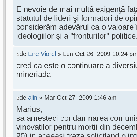
E nevoie de mai multă exigenţă faţă
statutul de lideri şi formatori de op
considerăm adevărul ca o valoare î
ideologiilor şi a "fronturilor" politice
de
Ene Viorel
» Lun Oct 26, 2009 10:24 p
cred ca este o continuare a diversiu
mineriada
de
alin
» Mar Oct 27, 2009 1:46 am
Marius,
sa amesteci condamnarea comuni
vinovatilor pentru mortii din decemb
90) in aceeasi fraza solicitand o i