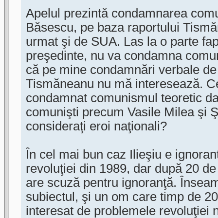
Apelul prezintă condamnarea comu
Băsescu, pe baza raportului Tism
urmat şi de SUA. Las la o parte f
preşedinte, nu va condamna comuni
că pe mine condamnări verbale de fe
Tismăneanu nu mă interesează. Ce
condamnat comunismul teoretic dac
comunişti precum Vasile Milea şi Ş
consideraţi eroi naţionali?
În cel mai bun caz Ilieşiu e ignora
revoluţiei din 1989, dar după 20 de 
are scuză pentru ignoranţă. Înseam
subiectul, şi un om care timp de 20
interesat de problemele revoluţiei n