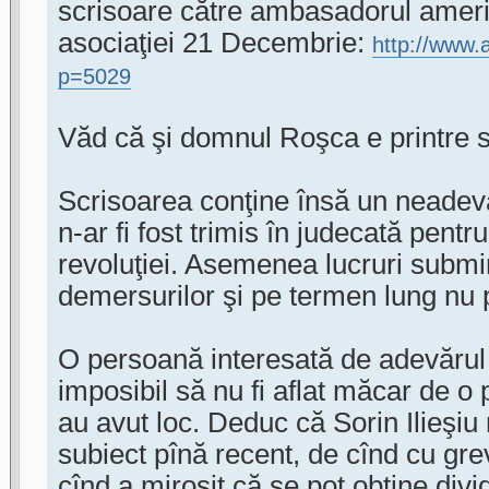
scrisoare către ambasadorul americ
asociaţiei 21 Decembrie:
http://www.
p=5029
Văd că şi domnul Roşca e printre 
Scrisoarea conţine însă un neadev
n-ar fi fost trimis în judecată pentru 
revoluţiei. Asemenea lucruri submi
demersurilor şi pe termen lung nu p
O persoană interesată de adevărul 
imposibil să nu fi aflat măcar de o
au avut loc. Deduc că Sorin Ilieşiu 
subiect pînă recent, de cînd cu gre
cînd a mirosit că se pot obţine divi