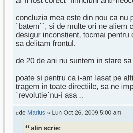
ar fi fost corect `minciuni anti-neoc
concluzia mea este din nou ca nu p
`batem``, si de multe ori ne aliem 
desigur inconstient, tocmai pentru
sa delitam frontul.
de 20 de ani nu suntem in stare sa 
poate si pentru ca i-am lasat pe alti
tragem in toate directiile, sa ne imp
`revolutie`nu-i asa ..
de
Marius
» Lun Oct 26, 2009 5:00 am
alin scrie: