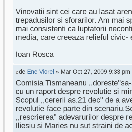
Vinovatii sint cei care au lasat are
trepadusilor si sforarilor. Am mai sp
mai consistenti ca luptatorii neconf
media, care creeaza relieful civic- 
Ioan Rosca
de
Ene Viorel
» Mar Oct 27, 2009 9:33 pm
Comisia Tismaneanu ,,doreste''sa-s
cu un raport despre revolutie si mi
Scopul ,,cererii as.21 dec'' de a a
revolutie-face parte din scenariu.
,,rescrierea'' adevarurilor despre r
Iliesiu si Maries nu sut straini de a