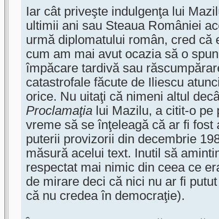
Iar cât priveşte indulgenţa lui Mazil
ultimii ani sau Steaua României ac
urmă diplomatului român, cred că 
cum am mai avut ocazia să o spun,
împăcare tardivă sau răscumpărare
catastrofale făcute de Iliescu atunc
orice. Nu uitaţi că nimeni altul decât
Proclamaţia
lui Mazilu, a citit-o pe
vreme să se înţeleagă că ar fi fost 
puterii provizorii din decembrie 1
măsură acelui text. Inutil să aminti
respectat mai nimic din ceea ce era
de mirare deci că nici nu ar fi putu
că nu credea în democraţie).