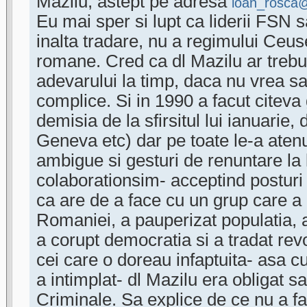
Mazilu, astept pe adresa
ioan_rosca
Eu mai sper si lupt ca liderii FSN s
inalta tradare, nu a regimului Ceuse
romane. Cred ca dl Mazilu ar trebui
adevarului la timp, daca nu vrea sa
complice. Si in 1990 a facut citeva 
demisia de la sfirsitul lui ianuarie, 
Geneva etc) dar pe toate le-a atenua
ambigue si gesturi de renuntare la 
colaborationsim- acceptind posturi d
ca are de a face cu un grup care a
Romaniei, a pauperizat populatia, a 
a corupt democratia si a tradat rev
cei care o doreau infaptuita- asa 
a intimplat- dl Mazilu era obligat s
Criminale. Sa explice de ce nu a fa