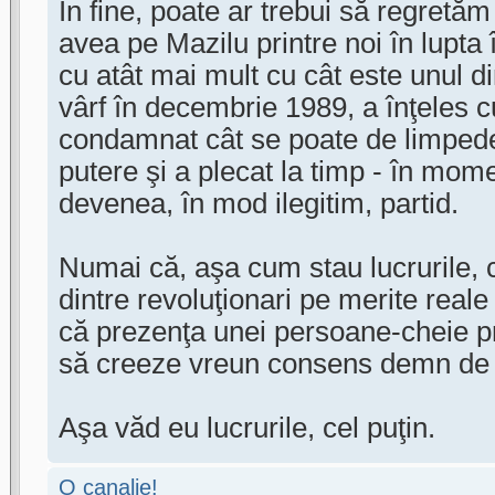
În fine, poate ar trebui să regretăm
avea pe Mazilu printre noi în lupta 
cu atât mai mult cu cât este unul dint
vârf în decembrie 1989, a înţeles c
condamnat cât se poate de limpede 
putere şi a plecat la timp - în mom
devenea, în mod ilegitim, partid.
Numai că, aşa cum stau lucrurile,
dintre revoluţionari pe merite reale
că prezenţa unei persoane-cheie p
să creeze vreun consens demn de
Aşa văd eu lucrurile, cel puţin.
O canalie!