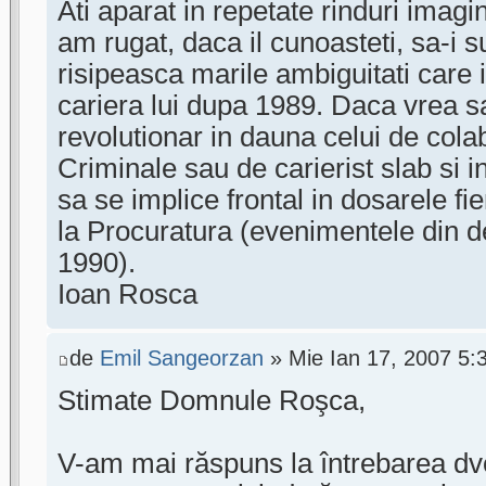
Ati aparat in repetate rinduri imag
am rugat, daca il cunoasteti, sa-i s
risipeasca marile ambiguitati care 
cariera lui dupa 1989. Daca vrea sa
revolutionar in dauna celui de colab
Criminale sau de carierist slab si i
sa se implice frontal in dosarele f
la Procuratura (evenimentele din d
1990).
Ioan Rosca
de
Emil Sangeorzan
» Mie Ian 17, 2007 5:
Stimate Domnule Roşca,
V-am mai răspuns la întrebarea dvo