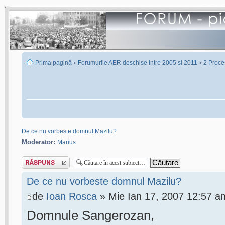
‹
‹
Prima pagină
Forumurile AER deschise intre 2005 si 2011
2 Proces
De ce nu vorbeste domnul Mazilu?
Moderator:
Marius
Scrie un răspuns
De ce nu vorbeste domnul Mazilu?
de
Ioan Rosca
» Mie Ian 17, 2007 12:57 a
Domnule Sangerozan,