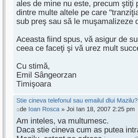
ales de mine nu este, precum ştiţi 
dintre multe altele pe care "tranziţ
sub preş sau să le muşamalizeze din
Aceasta fiind spus, vă asigur de s
ceea ce faceţi şi vă urez mult succ
Cu stimă,
Emil Sângeorzan
Timişoara
Stie cineva telefonul sau emailul dlui Mazilu?
de
Ioan Rosca
» Joi Ian 18, 2007 2:25 pm
Am inteles, va multumesc.
Daca stie cineva cum as putea intra