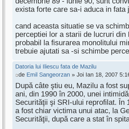
decembrie 89 - iunie 90, sunt conv
exista forte care sa-i aduca in fata ju
cand aceasta situatie se va schimba
perceptiei lor a starii de lucruri d
probabil la fisurarea monolitului mi
trebuie ajutati sa -si schimbe perce
Datoria lui Iliescu fata de Mazilu
de
Emil Sangeorzan
» Joi Ian 18, 2007 5:
După câte ştiu eu, Mazilu a fost su
ani, din 1990 în 2000, unei intimidă
Securităţii şi SRI-ului reprofilat. Î
a fost chiar victima unui atac, la G
Securităţii, după care a stat în spit