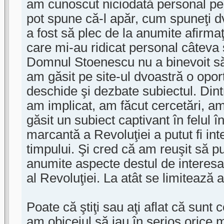
am cunoscut niciodată personal pe 
pot spune că-l apăr, cum spuneţi d
a fost să plec de la anumite afirmaţ
care mi-au ridicat personal câteva
Domnul Stoenescu nu a binevoit s
am găsit pe site-ul dvoastră o opor
deschide şi dezbate subiectul. Dint
am implicat, am făcut cercetări, am
găsit un subiect captivant în felul î
marcantă a Revoluţiei a putut fi int
timpului. Şi cred că am reuşit să p
anumite aspecte destul de interesan
al Revoluţiei. La atât se limitează 
Poate că ştiţi sau aţi aflat că sunt 
am obiceiul să iau în serios orice m