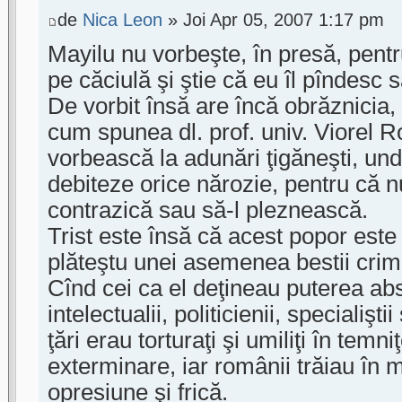
de
Nica Leon
» Joi Apr 05, 2007 1:17 pm
Mayilu nu vorbeşte, în presă, pent
pe căciulă şi ştie că eu îl pîndesc s
De vorbit însă are încă obrăznicia, c
cum spunea dl. prof. univ. Viorel
vorbească la adunări ţigăneşti, und
debiteze orice nărozie, pentru că n
contrazică sau să-l pleznească.
Trist este însă că acest popor este 
plăteştu unei asemenea bestii crimi
Cînd cei ca el deţineau puterea ab
intelectualii, politicienii, specialişt
ţări erau torturaţi şi umiliţi în temni
exterminare, iar românii trăiau în 
opresiune şi frică.