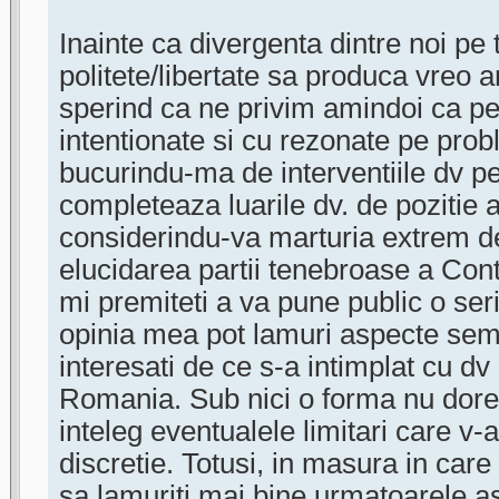
Inainte ca divergenta dintre noi pe
politete/libertate sa produca vreo
sperind ca ne privim amindoi ca p
intentionate si cu rezonate pe prob
bucurindu-ma de interventiile dv p
completeaza luarile dv. de pozitie 
considerindu-va marturia extrem d
elucidarea partii tenebroase a Cont
mi premiteti a va pune public o seri
opinia mea pot lamuri aspecte semn
interesati de ce s-a intimplat cu dv 
Romania. Sub nici o forma nu dores
inteleg eventualele limitari care v-a
discretie. Totusi, in masura in care p
sa lamuriti mai bine urmatoarele a