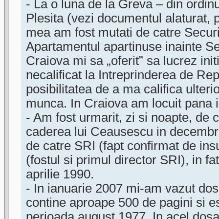
- La o luna de la Greva – din ordin
Plesita (vezi documentul alaturat, p
mea am fost mutati de catre Securi
Apartamentul apartinuse inainte Sec
Craiova mi sa „oferit” sa lucrez ini
necalificat la Intreprinderea de Rep
posibilitatea de a ma califica ulteri
munca. In Craiova am locuit pana 
- Am fost urmarit, zi si noapte, de 
caderea lui Ceausescu in decembr
de catre SRI (fapt confirmat de in
(fostul si primul director SRI), in f
aprilie 1990.
- In ianuarie 2007 mi-am vazut dos
contine aproape 500 de pagini si e
perioada august 1977. In acel dosar