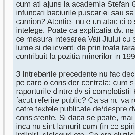
cum ati ajuns la academia Stefan G
infundati beciurile puscariei sau s
camion? Atentie- nu e un atac ci o 
intelege. Poate ca explicatia dv. ne 
ce masura intesarea Vaii Jiului cu s
lume si delicventi de prin toata tar
contribuit la pozitia minerilor in 1
3 Intrebarile precedente nu fac de
pe care o consider centrala: cum s
raporturile dintre dv si complotistii 
facut referire public? Ca sa nu va re
catre textele publicate de/despre d
consistente. Si daca se poate, mai o
inca nu sint lamurit cum (in ce spir