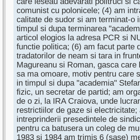
care ieseau adevarati politruci si 
comunist cu polonicele; (4) am intr
calitate de sudor si am terminat-o i
timpul si dupa terminarea "academi
articol elogios la adresa PCR si N
functie politica; (6) am facut parte
tradatorilor de neam si tara in frunt
Magureanu si Roman, gasca care la
sa ma omoare, motiv pentru care si 
in timpul si dupa "academia" Stefa
fizic, un secretar de partid; am or
de o zi, la IRA Craiova, unde lucra
restrictiilor de gaze si electricitate
intreprinderii presedintele de sindica
pentru ca batusera un coleg de mun
1983 si 1984 am trimis 6 (sase) me