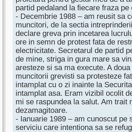
partid pedaland la fiecare fraza pe
- Decembrie 1988 – am reusit sa c
muncitori, de la sectia intreprinderi
declare greva prin incetarea lucrul
ore in semn de protest fata de restr
electricitate. Secretarul de partid p
de mine, striga in gura mare sa vi
aresteze si sa ma execute. A doua
muncitorii grevisti sa protesteze f
intamplat cu o zi inainte la Securit
intamplat asa. Eram vizibil ocolit de
mi se raspundea la salut. Am trait
dezamagitoare.
- Ianuarie 1989 – am cunoscut pe s
serviciu care intentiona sa se refu