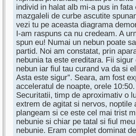
individ in halat alb mi-a pus in fata
mazgaleli de curbe ascutite spunan
vezi tu pe aceasta diagrama demon
I-am raspuns ca nu credeam. A urm
spun eu! Numai un nebun poate sa
partid. Noi am constatat, prin apar
nebunia ta este ereditara. Fii sigur 
nebun iar fiul tau curand va da si 
Asta este sigur”. Seara, am fost ex
acceleratul de noapte, orele 10:50
Securitatii, timp de aproximativ o l
extrem de agitat si nervos, noptil
plangeam si ce este cel mai trist
nebunie si chiar pe tatal si fiul me
nebunie. Eram complet dominat de