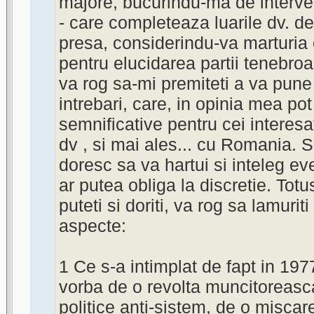
majore, bucurindu-ma de interven
- care completeaza luarile dv. de
presa, considerindu-va marturia
pentru elucidarea partii tenebroa
va rog sa-mi premiteti a va pune
intrebari, care, in opinia mea po
semnificative pentru cei interesa
dv , si mai ales... cu Romania. 
doresc sa va hartui si inteleg eve
ar putea obliga la discretie. Totu
puteti si doriti, va rog sa lamuri
aspecte:
1 Ce s-a intimplat de fapt in 19
vorba de o revolta muncitoreasca
politice anti-sistem, de o miscar