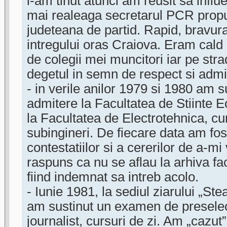
l-am tinut atunci am reusit sa influ
mai realeaga secretarul PCR propu
judeteana de partid. Rapid, bravur
intregului oras Craiova. Eram cald i
de colegii mei muncitori iar pe str
degetul in semn de respect si admi
- in verile anilor 1979 si 1980 am
admitere la Facultatea de Stiinte 
la Facultatea de Electrotehnica, cur
subingineri. De fiecare data am fos
contestatiilor si a cererilor de a-mi
raspuns ca nu se aflau la arhiva facu
fiind indemnat sa intreb acolo.
- Iunie 1981, la sediul ziarului „St
am sustinut un examen de preselec
journalist, cursuri de zi. Am „cazu