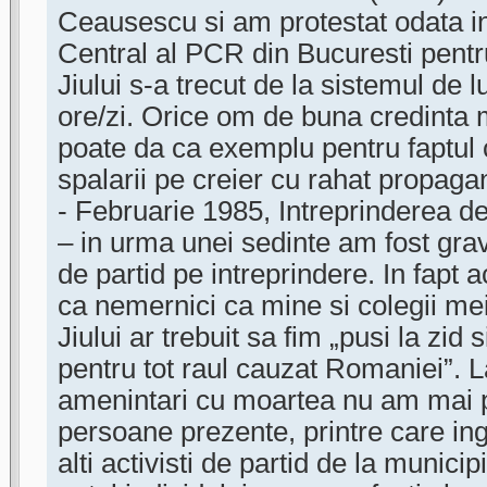
Ceausescu si am protestat odata in
Central al PCR din Bucuresti pentru
Jiului s-a trecut de la sistemul de l
ore/zi. Orice om de buna credinta m
poate da ca exemplu pentru faptu
spalarii pe creier cu rahat propag
- Februarie 1985, Intreprinderea d
– in urma unei sedinte am fost grav
de partid pe intreprindere. In fapt
ca nemernici ca mine si colegii mei
Jiului ar trebuit sa fim „pusi la zid 
pentru tot raul cauzat Romaniei”. 
amenintari cu moartea nu am mai pu
persoane prezente, printre care ing
alti activisti de partid de la municip