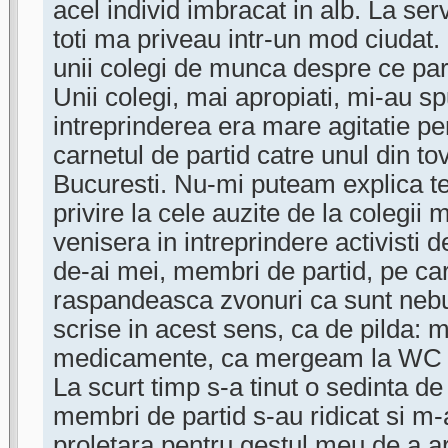
acel individ imbracat in alb. La se
toti ma priveau intr-un mod ciudat
unii colegi de munca despre ce pa
Unii colegi, mai apropiati, mi-au sp
intreprinderea era mare agitatie p
carnetul de partid catre unul din to
Bucuresti. Nu-mi puteam explica te
privire la cele auzite de la colegii 
venisera in intreprindere activisti
de-ai mei, membri de partid, pe car
raspandeasca zvonuri ca sunt nebun
scrise in acest sens, ca de pilda: 
medicamente, ca mergeam la WC c
La scurt timp s-a tinut o sedinta de
membri de partid s-au ridicat si m-
proletara pentru gestul meu de a a