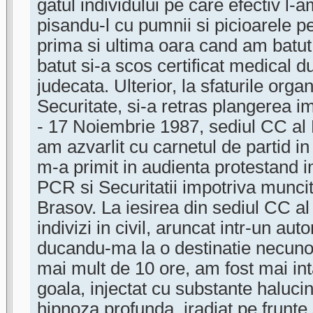
gatul individului pe care efectiv l-a
pisandu-l cu pumnii si picioarele pe
prima si ultima oara cand am batut
batut si-a scos certificat medical 
judecata. Ulterior, la sfaturile orga
Securitate, si-a retras plangerea i
- 17 Noiembrie 1987, sediul CC al
am azvarlit cu carnetul de partid in
m-a primit in audienta protestand i
PCR si Securitatii impotriva muncito
Brasov. La iesirea din sediul CC a
indivizi in civil, aruncat intr-un aut
ducandu-ma la o destinatie necuno
mai mult de 10 ore, am fost mai int
goala, injectat cu substante haluc
hipnoza profunda, iradiat pe frunte s