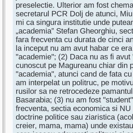
preselectie. Ulterior am fost chema
secretarul PCR Dolj de atunci, Mi
mi ca singura institutie unde putea
„academia” Stefan Gheorghiu, sect
fara frecventa cu durata de cinci ani
la inceput nu am avut habar ce er
"academie"; (2) Daca nu as fi avut "
cunoscut pe Magureanu chiar din pr
"academia", atunci cand de fata cu
am interpelat un politruc, pe motiv
rusilor sa ne retrocedeze pamantu
Basarabia; (3) nu am fost "student" l
frecventa, sectia economica si NU
doctrine politice sau ziaristica (aco
creier, mama, mama) unde existau c