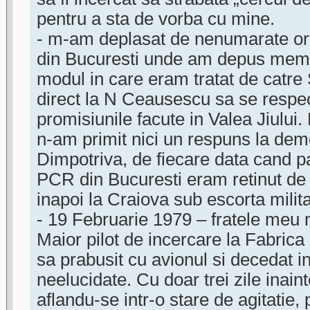
pentru a sta de vorba cu mine.
- m-am deplasat de nenumarate or
din Bucuresti unde am depus memor
modul in care eram tratat de catre
direct la N Ceausescu sa se respect
promisiunile facute in Valea Jiului
n-am primit nici un respuns la dem
Dimpotriva, de fiecare data cand 
PCR din Bucuresti eram retinut de S
inapoi la Craiova sub escorta milit
- 19 Februarie 1979 – fratele meu
Maior pilot de incercare la Fabric
sa prabusit cu avionul si decedat in 
neelucidate. Cu doar trei zile inain
aflandu-se intr-o stare de agitatie,