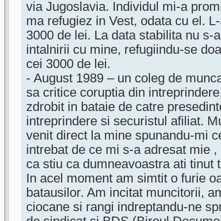
via Jugoslavia. Individul mi-a prom
ma refugiez in Vest, odata cu el. L
3000 de lei. La data stabilita nu s-
intalnirii cu mine, refugiindu-se do
cei 3000 de lei.
- August 1989 – un coleg de munca,
sa critice coruptia din intreprindere
zdrobit in bataie de catre presedint
intreprindere si securistul afiliat. M
venit direct la mine spunandu-mi c
intrebat de ce mi s-a adresat mie ,
ca stiu ca dumneavoastra ati tinut t
In acel moment am simtit o furie o
batausilor. Am incitat muncitorii, 
ciocane si rangi indreptandu-ne spr