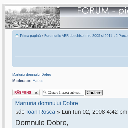
‹
‹
Prima pagină
Forumurile AER deschise intre 2005 si 2011
2 Proces
Marturia domnului Dobre
Moderator:
Marius
Scrie un răspuns
Marturia domnului Dobre
de
Ioan Rosca
» Lun Iun 02, 2008 4:42 pm
Domnule Dobre,