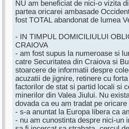
NU am beneficiat de nici-o vizita d
partea oricarei ambasade Occident
fost TOTAL abandonat de lumea Ve
- IN TIMPUL DOMICILIULUI OBL
CRAIOVA
- am fost supus la numeroase si lun
catre Securitatea din Craiova si B
stoarcere de informatii despre coleg
acuzatii de jignire, retinere cu forta
factorilor de stat si partid locali si 
minerilor din Valea Jiului. Nu exista
dovada ca eu am tradat pe oricare d
- s-a anuntat la Europa libera ca a
- nu am cunostinta despre nici-un i
sa fi incercat sa strabata „cercul de