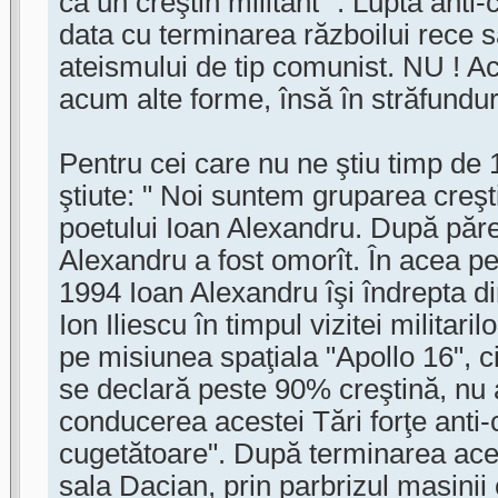
ca un creştin militant ". Lupta anti-c
data cu terminarea războilui rece 
ateismului de tip comunist. NU ! A
acum alte forme, însă în străfundur
Pentru cei care nu ne ştiu timp de 
ştiute: " Noi suntem gruparea creşt
poetului Ioan Alexandru. După păr
Alexandru a fost omorît. În acea pe
1994 Ioan Alexandru îşi îndrepta di
Ion Iliescu în timpul vizitei militari
pe misiunea spaţiala "Apollo 16", ci
se declară peste 90% creştină, nu 
conducerea acestei Tări forţe anti-
cugetătoare". După terminarea acele
sala Dacian, prin parbrizul masinii