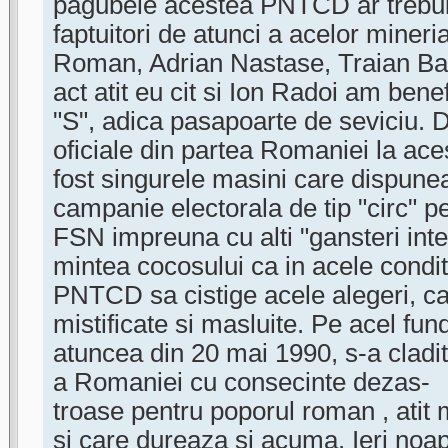
pagubele acestea PNTCD ar trebui 
faptuitori de atunci a acelor mineri
Roman, Adrian Nastase, Traian Ba
act atit eu cit si Ion Radoi am bene
"S", adica pasapoarte de seviciu.
oficiale din partea Romaniei la ac
fost singurele masini care dispu
campanie electorala de tip "circ" p
FSN impreuna cu alti "gansteri inter
mintea cocosului ca in acele conditi
PNTCD sa cistige acele alegeri, car
mistificate si masluite. Pe acel f
atuncea din 20 mai 1990, s-a cladi
a Romaniei cu consecinte dezas-
troase pentru poporul roman , atit 
si care dureaza si acuma. Ieri noap