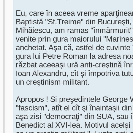
Eu, care în aceea vreme aparţinea
Baptistă "Sf.Treime" din Bucureşti,
Mihăiescu, am ramas "înmărmurit" l
venite prin gura maiorului "Marine
anchetat. Aşa că, astfel de cuvinte 
gura lui Petre Roman la adresa noa
răzbat aceeaşi ură anti-creştină înr
Ioan Alexandru, cît şi împotriva tutu
un creştinism militant.
Apropos ! Si preşedintele George 
"fascism", atît el cît şi înaintaşii din
aşa zisi "democraţi" din SUA, sau 
Benedict al XVI-lea. Motivul acelşi :