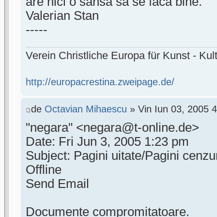
are nici o sansa sa se faca bine.
Valerian Stan
-----
Verein Christliche Europa für Kunst - Kult
http://europacrestina.zweipage.de/
de
Octavian Mihaescu
» Vin Iun 03, 2005 
"negara" <negara@t-online.de>
Date: Fri Jun 3, 2005 1:23 pm
Subject: Pagini uitate/Pagini cenz
Offline
Send Email
Documente compromitatoare.