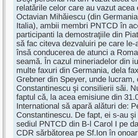
relatările celor care au vazut acea 
Octavian Mihăiescu (din Germania) 
Italia), ambii membri PNTCD în ac
participanti la demostraţiile din Pia
să fac citeva dezvaluiri pe care le-a
însă conducerea de atunci a Romani
seamă. În cazul mineriadelor din i
multe faxuri din Germania, dela f
Grebner din Speyer, unde lucram, 
Constantinescu şi consilierii săi. N
faptul că, la acea emisiune din 31
International să apară alături de: 
Constantinescu. De fapt, ei s-au şi 
sediul PNTCD din B-l Carol I pe da
CDR sărbătorea pe Sf.Ion în onoar