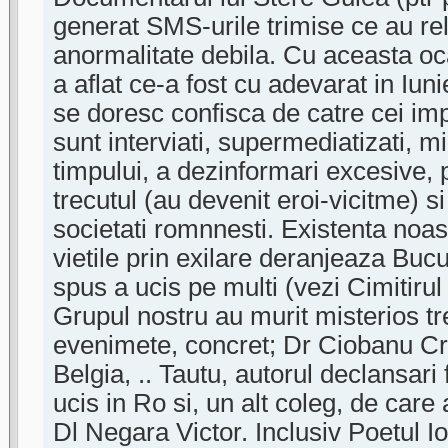
generat SMS-urile trimise ce au re
anormalitate debila. Cu aceasta oc
a aflat ce-a fost cu adevarat in Iu
se doresc confisca de catre cei impli
sunt interviati, supermediatizati, 
timpului, a dezinformari excesive, 
trecutul (au devenit eroi-vicitme) si
societati romnnesti. Existenta noa
vietile prin exilare deranjeaza Bucu
spus a ucis pe multi (vezi Cimitirul
Grupul nostru au murit misterios tre
evenimete, concret; Dr Ciobanu Cris
Belgia, .. Tautu, autorul declansar
ucis in Ro si, un alt coleg, de care
Dl Negara Victor. Inclusiv Poetul 