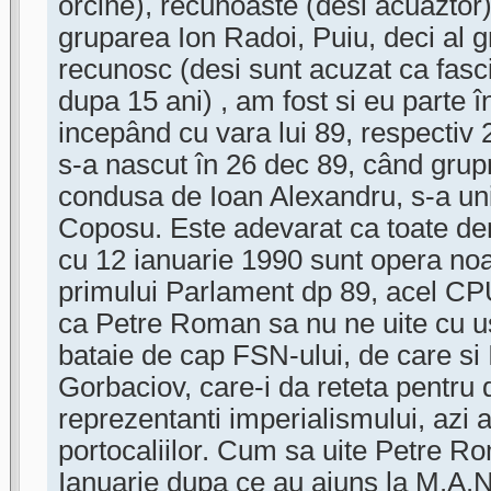
orcine), recunoaste (desi acuaztor),
gruparea Ion Radoi, Puiu, deci al g
recunosc (desi sunt acuzat ca fascis
dupa 15 ani) , am fost si eu parte î
incepând cu vara lui 89, respectiv 
s-a nascut în 26 dec 89, când grup
condusa de Ioan Alexandru, s-a uni
Coposu. Este adevarat ca toate de
cu 12 ianuarie 1990 sunt opera noa
primului Parlament dp 89, acel C
ca Petre Roman sa nu ne uite cu u
bataie de cap FSN-ului, de care si 
Gorbaciov, care-i da reteta pentru 
reprezentanti imperialismului, azi a
portocaliilor. Cum sa uite Petre R
Ianuarie dupa ce au ajuns la M.A.N