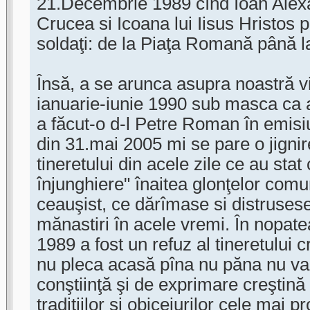
21.Decembrie 1989 cînd Ioan Alex
Crucea si Icoana lui Iisus Hristos 
soldaţi: de la Piaţa Romană până la 
Însă, a se arunca asupra noastră v
ianuarie-iunie 1990 sub masca ca a
a făcut-o d-l Petre Roman în emis
din 31.mai 2005 mi se pare o jigni
tineretului din acele zile ce au stat 
înjunghiere" înaitea glonţelor comu
ceauşist, ce dărîmase si distrusese 
mănastiri în acele vremi. În nopa
1989 a fost un refuz al tineretului 
nu pleca acasă pîna nu păna nu va 
conştiinţă şi de exprimare creştină
tradiţiilor şi obiceiurilor cele mai 