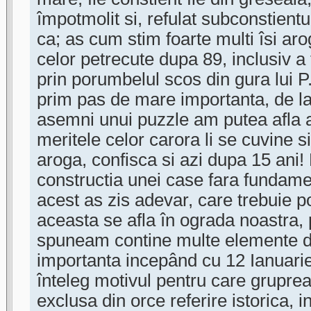
împotmolit si, refulat subconstient
ca; as cum stim foarte multi îsi arog
celor petrecute dupa 89, inclusiv a
prin porumbelul scos din gura lui P.
prim pas de mare importanta, de la 
asemni unui puzzle am putea afla a
meritele celor carora li se cuvine si
aroga, confisca si azi dupa 15 ani!
constructia unei case fara fundament
acest as zis adevar, care trebuie po
aceasta se afla în ograda noastra,
spuneam contine multe elemente 
importanta incepând cu 12 Ianuari
înteleg motivul pentru care gruprea
exclusa din orce referire istorica, 