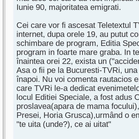
Iunie 90, majoritatea emigrati.
Cei care vor fi ascesat Teletextul 
internet, dupa orele 19, au putut co
schimbare de program, Editia Speci
program in foarte mare graba. In t
înaintea orei 22, exista un ("accide
Asa o fii pe la Bucuresti-TVRi, una
înapoi. Nu voi comenta rautacios e
care TVRi le-a dedicat evenimetelo
locul Editiei Speciale, a fost adus
proslavea(apara de mama focului), 
Presei, Horia Grusca),urmând o em
"te uita (unde?), ce ai uitat"