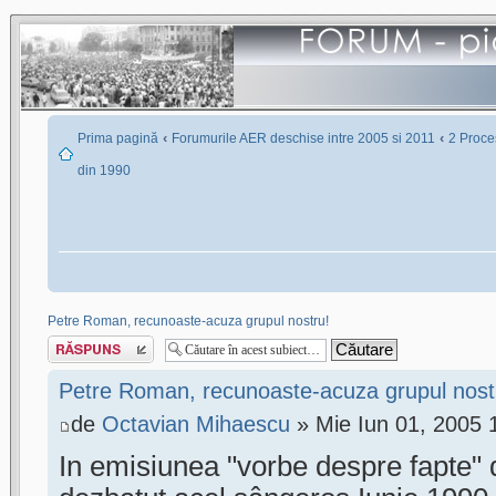
‹
‹
Prima pagină
Forumurile AER deschise intre 2005 si 2011
2 Proces
din 1990
Petre Roman, recunoaste-acuza grupul nostru!
Scrie un răspuns
Petre Roman, recunoaste-acuza grupul nost
de
Octavian Mihaescu
» Mie Iun 01, 2005 
In emisiunea "vorbe despre fapte" d