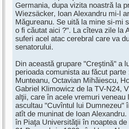
Germania, dupa vizita noastră la p
Wiezsäcker, Ioan Alexandru mi-l ar
Măgureanu. Se uită la mine si-mi 
o fi căutat aici ?". La cîteva zile l
suferi acel atac cerebral care va du
senatorului.
Din această grupare "Creştină" a l
perioada comunista au făcut parte 
Munteanu, Octavian Mihăiescu, Hor
Gabriel Klimowicz de la TV-N24, Vi
alţii, care în acele vremuri veneau 
ascultau "Cuvîntul lui Dumnezeu" în
atît de muninat de Ioan Alexandru. 
în Piaţa Universităţii în noaptea de