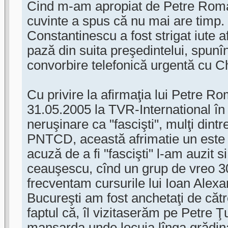
Cind m-am apropiat de Petre Roma
cuvinte a spus că nu mai are timp
Constantinescu a fost strigat iute 
pază din suita preşedintelui, spunî
convorbire telefonică urgentă cu Ch
Cu privire la afirmaţia lui Petre R
31.05.2005 la TVR-International în 
neruşinare ca "fascişti", mulţi din
PNTCD, această afrimatie un este 
acuză de a fi "fascişti" l-am auzit si
ceauşescu, cînd un grup de vreo 3
frecventam cursurile lui Ioan Alexa
Bucureşti am fost anchetaţi de cătr
faptul că, îl vizitaserăm pe Petre Ţ
mansarda unde locuia lînga grădin