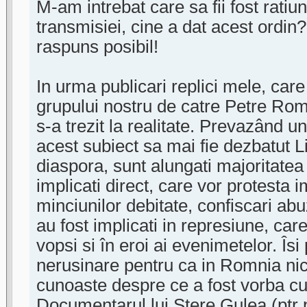
M-am intrebat care sa fii fost ratiu
transmisiei, cine a dat acest ordin
raspuns posibil!
In urma publicari replici mele, car
grupului nostru de catre Petre Ro
s-a trezit la realitate. Prevazând un
acest subiect sa mai fie dezbatut Liv
diaspora, sunt alungati majoritatea
implicati direct, care vor protesta 
minciunilor debitate, confiscari abu
au fost implicati in represiune, car
vopsi si în eroi ai evenimetelor. Î
nerusinare pentru ca in Romnia nic
cunoaste despre ce a fost vorba cu
Documentarul lui Stere Gulea (ptr p