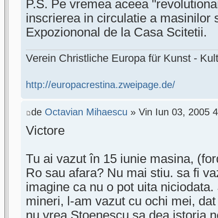
P.S. Pe vremea aceea "revolutionar
inscrierea in circulatie a masinilor 
Expoziononal de la Casa Scitetii.
Verein Christliche Europa für Kunst - Kult
http://europacrestina.zweipage.de/
de
Octavian Mihaescu
» Vin Iun 03, 2005 
Victore
Tu ai vazut în 15 iunie masina, (for
Ro sau afara? Nu mai stiu. sa fi vaz
imagine ca nu o pot uita niciodata.
mineri, l-am vazut cu ochi mei, dat 
nu vrea Stoenescu sa dea istoria n