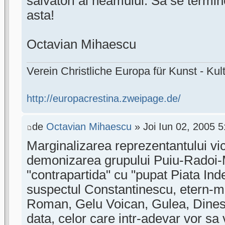
salvatori ai neamului. Sa se term
asta!
Octavian Mihaescu
Verein Christliche Europa für Kunst - Kult
http://europacrestina.zweipage.de/
de
Octavian Mihaescu
» Joi Iun 02, 2005 
Marginalizarea reprezentantului vic
demonizarea grupului Puiu-Radoi-
"contrapartida" cu "pupat Piata Inde
suspectul Constantinescu, etern-
Roman, Gelu Voican, Gulea, Dinescu
data, celor care intr-adevar vor sa 