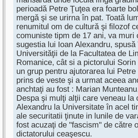
perioadă Petre Ţuţea era foarte bo
mergă şi se urirna în pat. Toată l
renumitul om de cultură şi filozof ce
comuniste tipm de 17 ani, va muri c
sugestia lui Ioan Alexandru, spusă 
Universităţii de la Facultatea de Li
Romanice, cât si a pictorului Sori
un grup pentru ajutorarea lui Petre
prins de veste şi a urmat aceea anc
anchtaţi au fost : Marian Munteanu,
Despa şi mulţi alţii care veneau la c
Alexandru la Universitate în acel t
ale securitatii ţinute in lunile de v
fost acuzaţi de "fascism" de către
dictatorului ceaşescu.