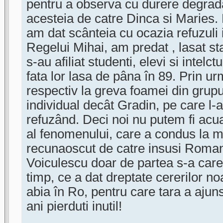
pentru a observa cu durere degra
acesteia de catre Dinca si Maries.
am dat scânteia cu ocazia refuzuli i
Regelui Mihai, am predat , lasat sta
s-au afiliat studenti, elevi si intelc
fata lor lasa de pâna în 89. Prin ur
respectiv la greva foamei din grup
individual decât Gradin, pe care l-a
refuzând. Deci noi nu putem fi acua
al fenomenului, care a condus la m
recunaoscut de catre insusi Roma
Voiculescu doar de partea s-a care 
timp, ce a dat dreptate cererilor no
abia în Ro, pentru care tara a aju
ani pierduti inutil!