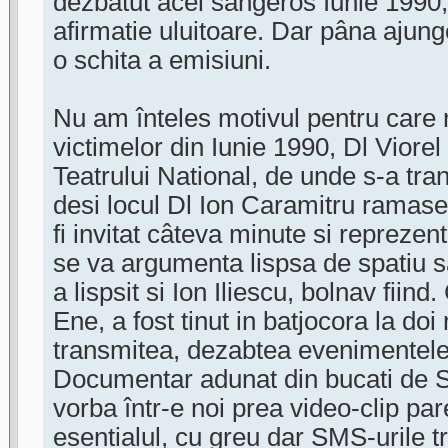
dezbatut acel sângeros Iunie 1990
afirmatie uluitoare. Dar pâna ajun
o schita a emisiuni.
Nu am înteles motivul pentru care 
victimelor din Iunie 1990, Dl Viorel 
Teatrului National, de unde s-a tra
desi locul Dl Ion Caramitru ramase
fi invitat câteva minute si reprezen
se va argumenta lispsa de spatiu 
a lispsit si Ion Iliescu, bolnav fiin
Ene, a fost tinut in batjocora la doi
transmitea, dezabtea evenimentele
Documentar adunat din bucati de S
vorba într-e noi prea video-clip pare
esentialul, cu greu dar SMS-urile tr