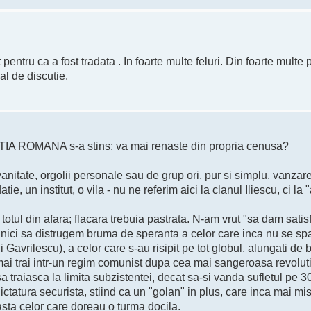
entru ca a fost tradata . In foarte multe feluri. Din foarte multe p
al de discutie.
TIA ROMANA s-a stins; va mai renaste din propria cenusa?
anitate, orgolii personale sau de grup ori, pur si simplu, vanzar
ie, un institut, o vila - nu ne referim aici la clanul Iliescu, ci la "
 totul din afara; flacara trebuia pastrata. N-am vrut "sa dam satis
 , nici sa distrugem bruma de speranta a celor care inca nu se s
rilescu), a celor care s-au risipit pe tot globul, alungati de b
 mai trai intr-un regim comunist dupa cea mai sangeroasa revolut
traiasca la limita subzistentei, decat sa-si vanda sufletul pe 30
ictatura securista, stiind ca un "golan" in plus, care inca mai mi
asta celor care doreau o turma docila.