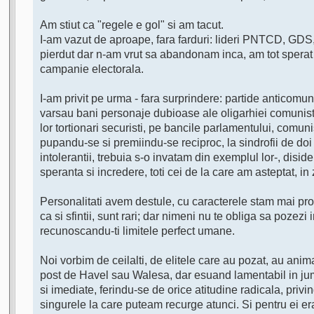
Am stiut ca "regele e gol" si am tacut.
I-am vazut de aproape, fara farduri: lideri PNTCD, GDS
pierdut dar n-am vrut sa abandonam inca, am tot sperat c
campanie electorala.
I-am privit pe urma - fara surprindere: partide anticomunis
varsau bani personaje dubioase ale oligarhiei comunisto-s
lor tortionari securisti, pe bancile parlamentului, comuni
pupandu-se si premiindu-se reciproc, la sindrofii de doi b
intolerantii, trebuia s-o invatam din exemplul lor-, disidenti
speranta si incredere, toti cei de la care am asteptat, i
Personalitati avem destule, cu caracterele stam mai pro
ca si sfintii, sunt rari; dar nimeni nu te obliga sa pozezi 
recunoscandu-ti limitele perfect umane.
Noi vorbim de ceilalti, de elitele care au pozat, au anim
post de Havel sau Walesa, dar esuand lamentabil in juma
si imediate, ferindu-se de orice atitudine radicala, privi
singurele la care puteam recurge atunci. Si pentru ei er