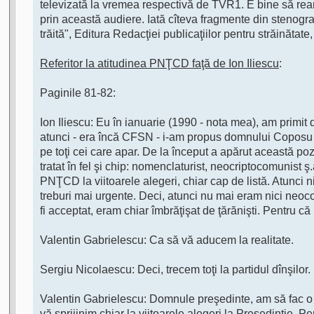
televizată la vremea respectivă de TVR1. E bine să ream
prin această audiere. Iată cîteva fragmente din stenogra
trăită", Editura Redacţiei publicaţiilor pentru străinăta
Referitor la atitudinea PNŢCD faţă de Ion Iliescu
:
Paginile 81-82:
Ion Iliescu: Eu în ianuarie (1990 - nota mea), am primi
atunci - era încă CFSN - i-am propus domnului Coposu să
pe toţi cei care apar. De la început a apărut această po
tratat în fel şi chip: nomenclaturist, neocriptocomunist
PNŢCD la viitoarele alegeri, chiar cap de listă. Atunci 
treburi mai urgente. Deci, atunci nu mai eram nici neoco
fi acceptat, eram chiar îmbrăţişat de ţărănişti. Pentru c
Valentin Gabrielescu: Ca să vă aducem la realitate.
Sergiu Nicolaescu: Deci, trecem toţi la partidul dînşilor.
Valentin Gabrielescu: Domnule preşedinte, am să fac o de
vă sprijinim chiar la viitoarele alegeri la Preşedinţie.