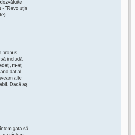
 dezvăluite
u - "Revoluţia
te).
am propus
 să includă
deţi, m-aţi
candidat al
 aveam alte
labil. Dacă aş
sîntem gata să
i, nu sîntem