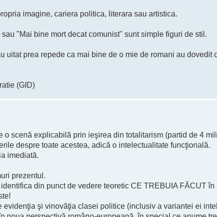
ria imagine, cariera politica, literara sau artistica.
 sau "Mai bine mort decat comunist" sunt simple figuri de stil.
i au uitat prea repede ca mai bine de o mie de romani au dovedit 
atie (GID)
e o scenă explicabilă prin ieşirea din totalitarism (partid de 4 mi
erile despre toate acestea, adică o intelectualitate funcţională.
ia imediată.
uri prezentul.
a identifica din punct de vedere teoretic CE TREBUIA FĂCUT în 
ste!
videnţia şi vinovăţia clasei politice (inclusiv a variantei ei inte
 în noua perspectivă româno-europeană, în special ce anume tr