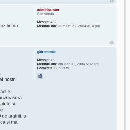
administrator
Site Admin
Mesaje:
482
ozitii. Va
Membru din:
Dum Oct 31, 2004 4:14 pm
gidromania
Mesaje:
76
Membru din:
Vin Dec 31, 2004 5:32 am
Localitate:
Bucuresti
e
ai nostri".
factie
panzurasera
atele si
ie
 de arginti, a
sca si mai