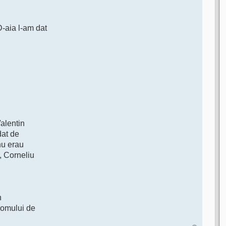
D-aia l-am dat
alentin
dat de
nu erau
, Corneliu
n
l omului de