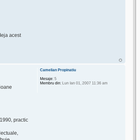
deja acest
Camelian Propinatiu
Mesaje:
5
Membru din:
Lun Ian 01, 2007 11:36 am
lioane
1990, practic
lectuale,
ebuie