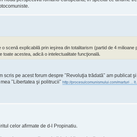
riptocomuniste.
 o scenă explicabilă prin ieşirea din totalitarism (partid de 4 milioane p
 toate acestea, adică o intelectualitate funcţională.
scris pe acest forum despre "Revoluţia trădată" am publicat şi 
 mea "Libertatea şi politrucii"
http://procesulcomunismului.com/marturi ... lt
tul celor afirmate de d-l Propinatiu.