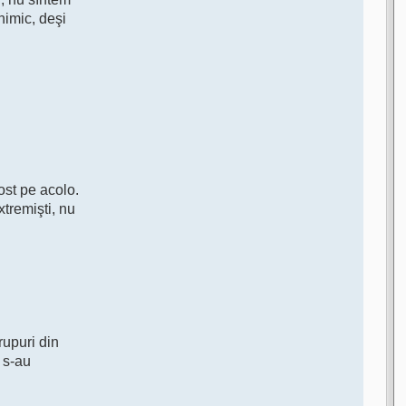
nimic, deşi
ost pe acolo.
xtremişti, nu
rupuri din
 s-au