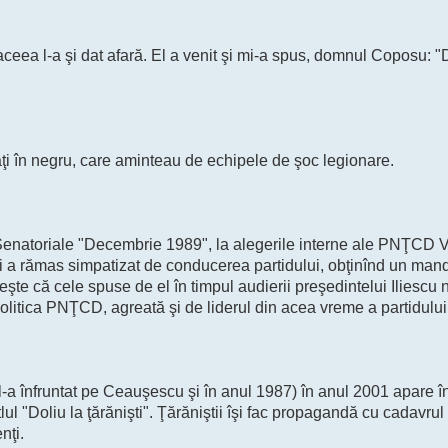
ceea l-a şi dat afară. El a venit şi mi-a spus, domnul Coposu: "
caţi în negru, care aminteau de echipele de şoc legionare.
 Senatoriale "Decembrie 1989", la alegerile interne ale PNŢCD V
şi a rămas simpatizat de conducerea partidului, obţinînd un man
te că cele spuse de el în timpul audierii preşedintelui Iliescu 
litica PNŢCD, agreată şi de liderul din acea vreme a partidului
e l-a înfruntat pe Ceauşescu şi în anul 1987) în anul 2001 apare î
lul "Doliu la ţărănişti". Ţărăniştii îşi fac propagandă cu cadavru
nţi.