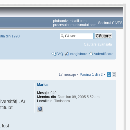
piatauniversitatii.com
Sectorul CIVES
procesulcomunismului.com
utia din 1990
Căutare avansată
FAQ
Înregistrare
Autentificare
17 mesaje •
•
Pagina
1
din
2
1
2
Marius
Mesaje:
949
Membru din:
Dum Ian 09, 2005 5:52 am
Localitate:
Timisoara
versităţii. Ar
titulat
 fost