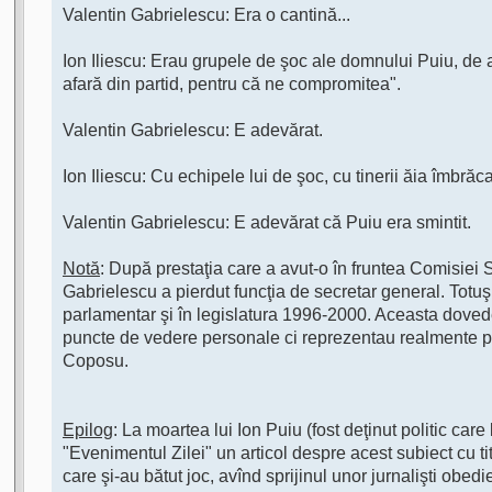
Valentin Gabrielescu: Era o cantină...
Ion Iliescu: Erau grupele de şoc ale domnului Puiu, de a
afară din partid, pentru că ne compromitea".
Valentin Gabrielescu: E adevărat.
Ion Iliescu: Cu echipele lui de şoc, cu tinerii ăia îmbră
Valentin Gabrielescu: E adevărat că Puiu era smintit.
Notă
: După prestaţia care a avut-o în fruntea Comisiei
Gabrielescu a pierdut funcţia de secretar general. Totu
parlamentar şi în legislatura 1996-2000. Aceasta dovedeş
puncte de vedere personale ci reprezentau realmente po
Coposu.
Epilog
: La moartea lui Ion Puiu (fost deţinut politic car
"Evenimentul Zilei" un articol despre acest subiect cu tit
care şi-au bătut joc, avînd sprijinul unor jurnalişti obedie