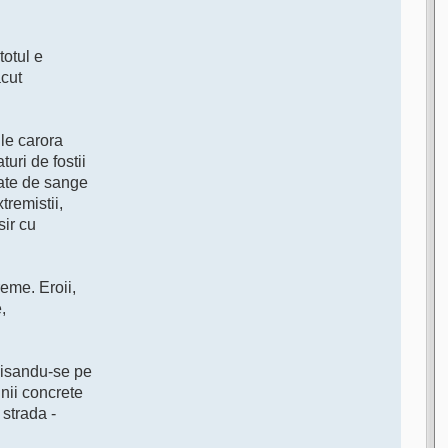
totul e
acut
ile carora
uri de fostii
atate de sange
tremistii,
sir cu
eme. Eroii,
,
 visandu-se pe
nii concrete
 strada -