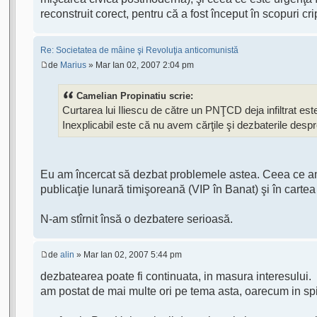
reconstruit corect, pentru că a fost început în scopuri c
Re: Societatea de mâine şi Revoluţia anticomunistă
de
Marius
» Mar Ian 02, 2007 2:04 pm
Camelian Propinatiu scrie:
Curtarea lui Iliescu de către un PNŢCD deja infiltrat este
Inexplicabil este că nu avem cărţile şi dezbaterile despre
Eu am încercat să dezbat problemele astea. Ceea ce am 
publicaţie lunară timişoreană (VIP în Banat) şi în cartea
N-am stîrnit însă o dezbatere serioasă.
de
alin
» Mar Ian 02, 2007 5:44 pm
dezbatearea poate fi continuata, in masura interesului.
am postat de mai multe ori pe tema asta, oarecum in spiri