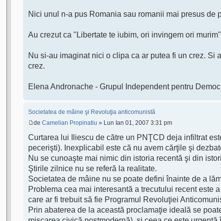
Nici unul n-a pus Romania sau romanii mai presus de prop
Au crezut ca "Libertate te iubim, ori invingem ori murim"
Nu si-au imaginat nici o clipa ca ar putea fi un crez. S
crez.
Elena Andronache - Grupul Independent pentru Democr
Societatea de mâine şi Revoluţia anticomunistă
de
Camelian Propinatiu
» Lun Ian 01, 2007 3:31 pm
Curtarea lui Iliescu de către un PNŢCD deja infiltrat est
pecerişti). Inexplicabil este că nu avem cărţile şi dezbat
Nu se cunoaşte mai nimic din istoria recentă şi din istor
Ştirile zilnice nu se referă la realitate.
Societatea de mâine nu se poate defini înainte de a lăm
Problema cea mai interesantă a trecutului recent este 
care ar fi trebuit să fie Programul Revoluţiei Anticomuni
Prin abaterea de la această proclamaţie ideală se poate e
mişcarea civică postmodernă), şi ceea ce este urgenţă