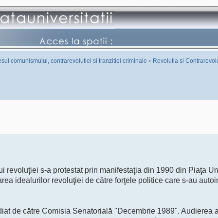
‹
sul comunismului, contrarevolutiei si tranzitiei criminale
Revolutia si Contrarevol
ui revoluţiei s-a protestat prin manifestaţia din 1990 din Piaţa Uni
rea idealurilor revoluţiei de către forţele politice care s-au autoin
udiat de către Comisia Senatorială "Decembrie 1989". Audierea a