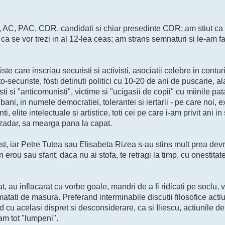
, AC, PAC, CDR, candidati si chiar presedinte CDR; am stiut ca 
a se vor trezi in al 12-lea ceas; am strans semnaturi si le-am f
te care inscriau securisti si activisti, asociatii celebre in contur
ecuriste, fosti detinuti politici cu 10-20 de ani de puscarie, alat
sti si "anticomunisti", victime si "ucigasii de copii" cu miinile p
ani, in numele democratiei, tolerantei si iertarii - pe care noi, ex
, elite intelectuale si artistice, toti cei pe care i-am privit ani in 
n zadar, sa mearga pana la capat.
st, iar Petre Tutea sau Elisabeta Rizea s-au stins mult prea devr
in erou sau sfant; daca nu ai stofa, te retragi la timp, cu onestitate
at, au inflacarat cu vorbe goale, mandri de a fi ridicati pe soclu,
tati de masura. Preferand interminabile discutii filosofice actiu
nd cu acelasi dispret si desconsiderare, ca si Iliescu, actiunile de
am tot "lumpeni".