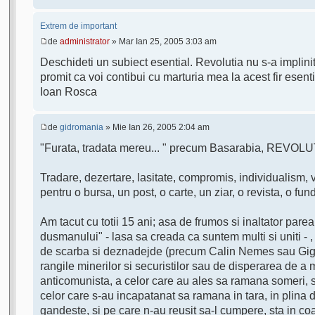
Extrem de important
de
administrator
» Mar Ian 25, 2005 3:03 am
Deschideti un subiect esential. Revolutia nu s-a implinit p
promit ca voi contibui cu marturia mea la acest fir esenti
Ioan Rosca
de
gidromania
» Mie Ian 26, 2005 2:04 am
"Furata, tradata mereu... " precum Basarabia, REVOLU
Tradare, dezertare, lasitate, compromis, individualism, v
pentru o bursa, un post, o carte, un ziar, o revista, o fundat
Am tacut cu totii 15 ani; asa de frumos si inaltator parea
dusmanului" - lasa sa creada ca suntem multi si uniti -
de scarba si deznadejde (precum Calin Nemes sau Gigi Gav
rangile minerilor si securistilor sau de disperarea de a
anticomunista, a celor care au ales sa ramana someri, sa 
celor care s-au incapatanat sa ramana in tara, in plina d
gandeste, si pe care n-au reusit sa-l cumpere, sta in co