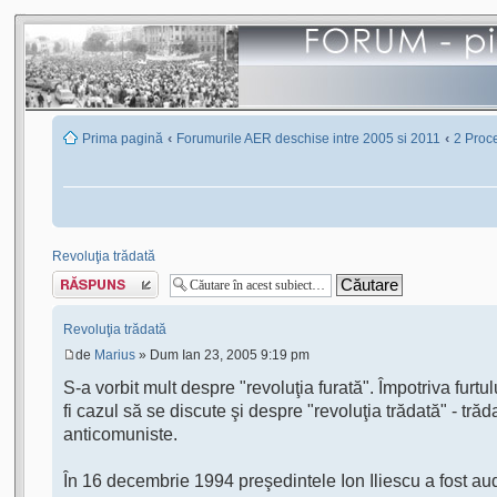
‹
‹
Prima pagină
Forumurile AER deschise intre 2005 si 2011
2 Proce
Revoluţia trădată
Scrie un răspuns
Revoluţia trădată
de
Marius
» Dum Ian 23, 2005 9:19 pm
S-a vorbit mult despre "revoluţia furată". Împotriva furtul
fi cazul să se discute şi despre "revoluţia trădată" - trăda
anticomuniste.
În 16 decembrie 1994 preşedintele Ion Iliescu a fost a