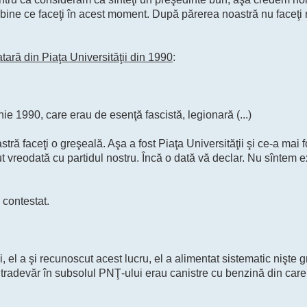
ă bine ce faceţi în acest moment. După părerea noastră nu faceţi 
tară din Piaţa Universităţii din 1990
:
nie 1990, care erau de esenţă fascistă, legionară (...)
 faceţi o greşeală. Aşa a fost Piaţa Universităţii şi ce-a mai f
t vreodată cu partidul nostru. Încă o dată vă declar. Nu sîntem e
contestat.
, el a şi recunoscut acest lucru, el a alimentat sistematic nişte g
ntradevăr în subsolul PNŢ-ului erau canistre cu benzină din care