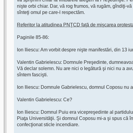
nişte orbi chiar. Dar, vă rog frumos, vă rugăm, gîndiţi-v
sînteţi omul pe care-l respectăm.
Referitor la atitudinea PNŢCD faţă de mişcarea protesta
Paginile 85-86:
Ion Iliescu: Am vorbit despre nişte manifestări, din 13 iu
Valentin Gabrielescu: Domnule Preşedinte, dumneavoastră
Vă declar solemn. Nu are nici o legătură şi nici nu a avu
sîntem fascişti.
Ion Iliescu: Domnule Gabrielescu, domnul Coposu nu a 
Valentin Gabrielescu: Ce?
Ion Iliescu: Domnul Puiu era vicepreşedinte al partidului
Piaţa Universităţii. Şi domnul Coposu mi-a şi spus că î
confecţionat sticle incendiare.