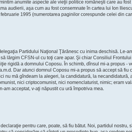
intim anumite aspecte ale vieţii politice româneşti care au fost
ma audierii, aşa cum au fost consemnate în cartea lui Ion Iliesc
te, februarie 1995 (numerotarea paginilor corespunde celei din car
t delegaţia Partidului Naţional Ţărănesc cu inima deschisă. Le-
 lărgim CFSN-ul cu toţi care apar. Şi chiar Consiliul Frontului
ziţie rigidă a domnului Coposu. În schimb, dînsul mi-a propus - ve
 ş.a.m.d. Dar atunci domnul Coposu mi-a propus să accept să fiu 
nici nu mă gîndeam la alegeri, la candidatură, la necandidatură,
munist, nici criptocomunist, nici nomenclaturist, nimic; eram va
ă n-am acceptat, v-aţi năpustit cu ură împotriva mea.
claraţie pentru care, poate, să fiu bătut. Noi, partidul nostru, 
 Pentru că considerăm că sînteţi un preşedinte bun, aşa credem no