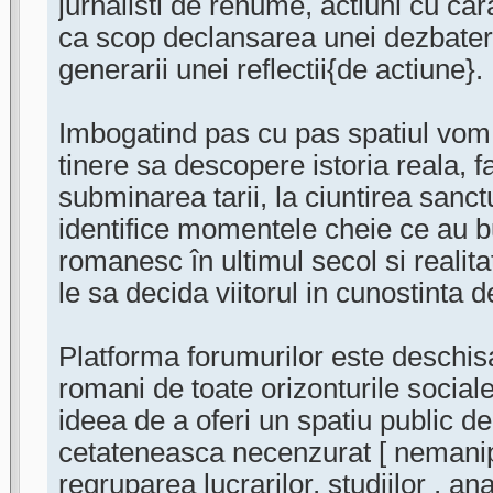
jurnalisti de renume, actiuni cu car
ca scop declansarea unei dezbateri
generarii unei reflectii{de actiune}.
Imbogatind pas cu pas spatiul vom 
tinere sa descopere istoria reala, fa
subminarea tarii, la ciuntirea sanct
identifice momentele cheie ce au bu
romanesc în ultimul secol si realit
le sa decida viitorul in cunostinta 
Platforma forumurilor este deschisa
romani de toate orizonturile sociale
ideea de a oferi un spatiu public d
cetateneasca necenzurat [ nemanip
regruparea lucrarilor, studiilor , anal