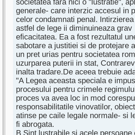
societatea fara nici o "lustratie", ap
generale- care interzic accesul in 
celor condamnati penal. Intirzierea
astfel de lege ii diminuineaza grav
eficacitatea. Ea a fost rezultatul u
sabotare a justitiei si de protejare a
un pret urias pentru societatea ro
uzurparea puterii in stat, Contrarev
inalta tradare.De aceea trebuie ada
"A Legea aceasta speciala e impu
procesului pentru crimele regimul
proces va avea loc in mod corespun
responsabilitatile vinovatilor, obiect
atinse pe caile legale normale- si l
fi abrogata.
B Sint lustrabile si acele persoane