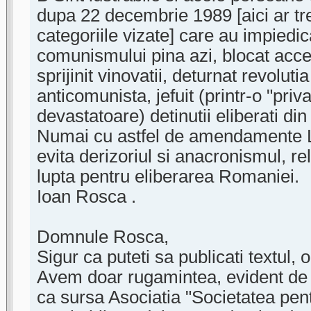
dupa 22 decembrie 1989 [aici ar tr
categoriile vizate] care au impiedi
comunismului pina azi, blocat acces
sprijinit vinovatii, deturnat revoluti
anticomunista, jefuit (printr-o "priv
devastatoare) detinutii eliberati di
Numai cu astfel de amendamente L
evita derizoriul si anacronismul, r
lupta pentru eliberarea Romaniei.
Ioan Rosca .
Domnule Rosca,
Sigur ca puteti sa publicati textul, 
Avem doar rugamintea, evident de 
ca sursa Asociatia "Societatea pent