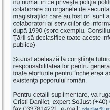
nu numai în ce priveşte poliţia polit
colaborare cu organele de securit
magistraţilor care au fost ori sunt 
colaboratori ai serviciilor de info
după 1990 (spre exemplu, Consiliu
Ţării să declasifice toate aceste inf
publice).
SoJust apelează la conştiinţa tuturo
responsabilitatea lor pentru generaţ
toate eforturile pentru încheierea ac
existenţa poporului român.
Pentru detalii suplimentare, va rug
Cristi Danileţ, expert SoJust (+40
fax 0337814221, e-mail:
cdanilet@jus