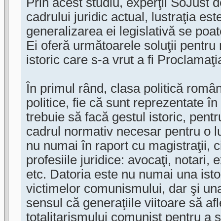
Prin acest studiu, experţii SoJust 
cadrului juridic actual, lustraţia es
generalizarea ei legislativă se poa
Ei oferă următoarele soluţii pentr
istoric care s-a vrut a fi Proclamaţ
În primul rând, clasa politică româ
politice, fie că sunt reprezentate î
trebuie să facă gestul istoric, pentr
cadrul normativ necesar pentru o lu
nu numai în raport cu magistraţii, c
profesiile juridice: avocaţi, notari,
etc. Datoria este nu numai una ist
victimelor comunismului, dar şi una 
sensul că generaţiile viitoare să af
totalitarismului comunist pentru a