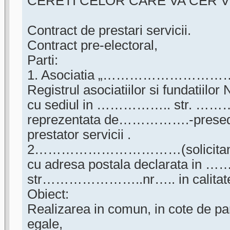
CERETI CELOR CARE VA CER VO
Contract de prestari servicii.
Contract pre-electoral,
Parti:
1. Asociatia „………………………….”, 
Registrul asociatiilor si fundati
cu sediul in …………….. str. …
reprezentata de…………….-presedint
prestator servicii .
2……………………………(solicitantul 
cu adresa postala declarata 
str…………………..nr….. in calitate 
Obiect:
Realizarea in comun, in cote de par
egale,