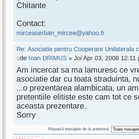
Chitante
Contact:
mirceaserban_mircea@yahoo.fr
Re: Asociatia pentru Cooperare Unilaterala c
de
Ioan DRIMUS
» Joi Apr 03, 2008 12:11
Am incercat sa ma lamuresc ce vre
asociatie dar cu toata straduinta, n
...o prezentarea alambicata, un am
pretentiile elitiste este cam tot ce 
aceasta prezentare.
Sorry
Afişează mesajele de la anteriorul:
Scrie un răspuns