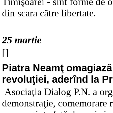
Timişoarei - sînt forme de 
din scara către libertate.
25 martie
[]
Piatra Neamţ omagiază 1
revoluţiei, aderînd la P
Asociaţia Dialog P.N. a orga
demonstraţie, comemorare re