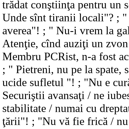
trădat conştiinţa pentru un s
Unde sînt tiranii locali"? ; 
averea"! ; " Nu-i vrem la gal
Atenţie, cînd auziţi un zvon 
Membru PCRist, n-a fost act
; " Pietreni, nu pe la spate,
ucide sufletul "! ; "Nu e cură
Securiştii avansaţi / ne iubes
stabilitate / numai cu drepta
ţării"! ; "Nu vă fie frică / 