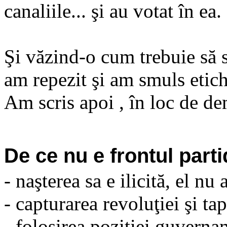
canaliile... şi au votat în ea.
Şi văzind-o cum trebuie să 
am repezit şi am smuls etich
Am scris apoi , în loc de dem
De ce nu e frontul parti
- naşterea sa e ilicită, el nu 
- capturarea revoluţiei şi tap
- folosirea poziţiei guverna