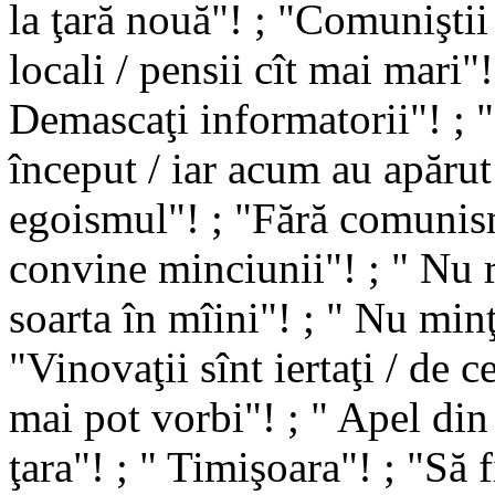
la ţară nouă"! ; "Comuniştii 
locali / pensii cît mai mari"!
Demascaţi informatorii"! ; "
început / iar acum au apărut 
egoismul"! ; "Fără comunism
convine minciunii"! ; " Nu r
soarta în mîini"! ; " Nu minţ
"Vinovaţii sînt iertaţi / de ce
mai pot vorbi"! ; " Apel di
ţara"! ; " Timişoara"! ; "Să 