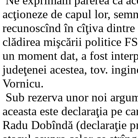
Ne exprimăm părerea că aceş
acţioneze de capul lor, semn
recunoscînd în cîţiva dintre
clădirea mişcării politice F
un moment dat, a fost inter
judeţenei acestea, tov. ingi
Vornicu.
Sub rezerva unor noi argum
aceasta este declaraţia pe ca
Radu Dobîndă (declaraţie pr