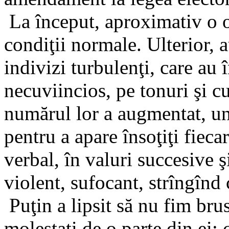
La început, aproximativ o o
condiţii normale. Ulterior, 
indivizi turbulenţi, care au
necuviincios, pe tonuri şi c
numărul lor a augmentat, uni
pentru a apare însoţiţi fieca
verbal, în valuri succesive ş
violent, sufocant, strîngînd c
Puţin a lipsit să nu fim brus
molestaţi de o parte din ei: 