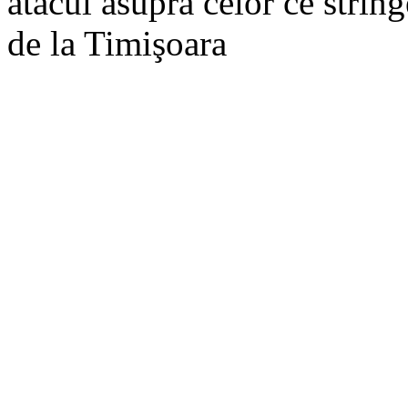
atacul asupra celor ce strî
de la Timişoara