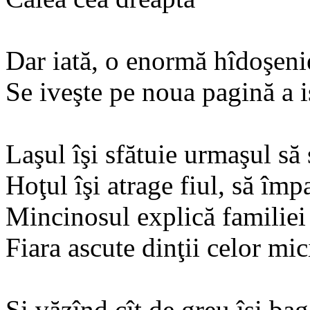
Dar iată, o enormă hîdoşeni
Se iveşte pe noua pagină a i
Laşul îşi sfătuie urmaşul să
Hoţul îşi atrage fiul, să împ
Mincinosul explică familiei 
Fiara ascute dinţii celor mic
Şi văzînd cît de greu îşi bag