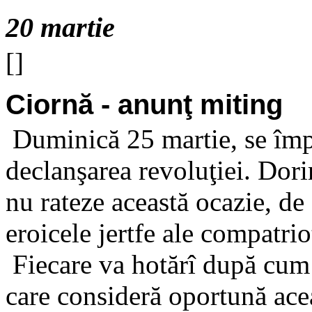
20 martie
[]
Ciornă - anunţ miting
Duminică 25 martie, se împl
declanşarea revoluţiei. Dori
nu rateze această ocazie, de
eroicele jertfe ale compatri
Fiecare va hotărî după cum 
care consideră oportună ac