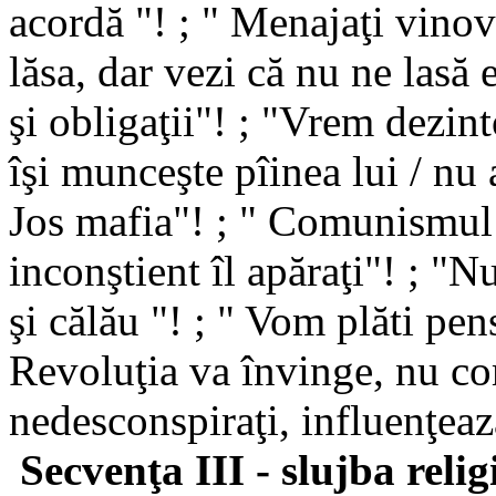
acordă "! ; " Menajaţi vinova
lăsa, dar vezi că nu ne lasă 
şi obligaţii"! ; "Vrem dezin
îşi munceşte pîinea lui / nu
Jos mafia"! ; " Comunismul 
inconştient îl apăraţi"! ; "N
şi călău "! ; " Vom plăti pens
Revoluţia va învinge, nu co
nedesconspiraţi, influenţeaz
Secvenţa III - slujba relig