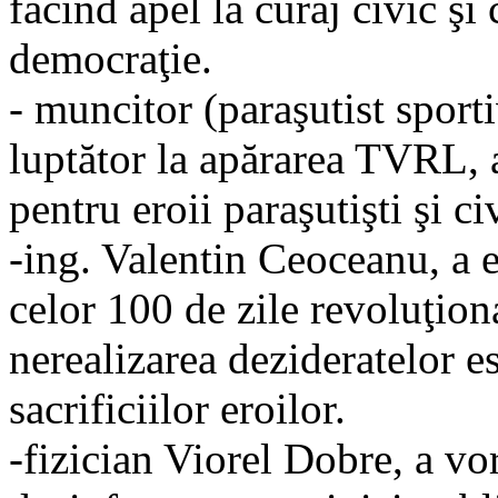
făcînd apel la curaj civic şi
democraţie.
- muncitor (paraşutist sport
luptător la apărarea TVRL, 
pentru eroii paraşutişti şi civ
-ing. Valentin Ceoceanu, a 
celor 100 de zile revoluţion
nerealizarea dezideratelor es
sacrificiilor eroilor.
-fizician Viorel Dobre, a vo