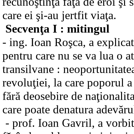
recunoştinţa faţă de eroi şi 
care ei şi-au jertfit viaţa.
Secvenţa I : mitingul
- ing. Ioan Roşca, a explica
pentru care nu se va lua o a
transilvane : neoportunitat
revoluţiei, la care poporul a 
fără deosebire de naţionalita
care poate denatura adevăru
- prof. Ioan Gavril, a vorbi