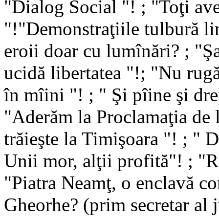
"Dialog Social "! ; "Toţi av
"!"Demonstraţiile tulbură li
eroii doar cu lumînări? ; "Şa
ucidă libertatea "!; "Nu rugă
în mîini "! ; " Şi pîine şi dr
"Aderăm la Proclamaţia de l
trăieşte la Timişoara "! ; " 
Unii mor, alţii profită"! ; 
"Piatra Neamţ, o enclavă c
Gheorhe? (prim secretar al j