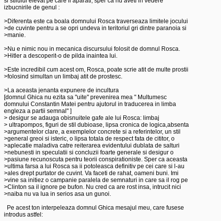
si stilului elevat pe care il aparati, sper ca nu aveti in vedere 

izbucnirile de genul :

>Diferenta este ca boala domnului Rosca traverseaza limitele jocului 

>de cuvinte pentru a se opri undeva in teritoriul gri dintre paranoia si

>manie.

>Nu e nimic nou in mecanica discursului folosit de domnul Rosca.

>Hitler a descoperit-o de pilda inaintea lui.

>Este incredibil cum acest om, Rosca, poate scrie atit de multe prostii

>folosind simultan un limbaj atit de prostesc.

>La aceasta jenanta expunere de incultura 

[domnul Ghica nu ezita sa "uite" prevenirea mea " Multumesc 

domnului Constantin Matei pentru ajutorul in traducerea in limba 

engleza a partii semnal" ]

> desigur se adauga obisnuitele gafe ale lui Rosca: limbaj 

> ultrapompos, figuri de stil dubioase, lipsa cronica de logica,absenta 

>argumentelor clare, a exemplelor concrete si a referintelor, un stil 

>general greoi si isteric, o lipsa totala de respect fata de cititor, o 

>aplecatie maladiva catre reiterarea evidentului dublata de salturi 

>nebunesti in speculatii si concluzii foarte generale si desigur o 

>pasiune recunoscuta pentru teorii conspirationiste. Sper ca aceasta 

>ultima farsa a lui Rosca sa ii potoleasca definitiv pe cei care si l-au 

>ales drept purtator de cuvint. Va faceti de rahat, oameni buni. Imi 

>vine sa initiez o campanie paralela de semnaturi in care sa il rog pe 

>Clinton sa il ignore pe bufon. Nu cred ca are rost insa, intrucit nici 

>naiba nu va lua in serios asa un gunoi. 

  Pe acest ton interpeleaza domnul Ghica mesajul meu, care fusese 

introdus astfel:
