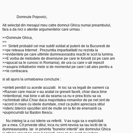
		Domnule Popovici,

Ati selectat din mesajul meu catre domnul Ghica numai preambulul, 

fara a da nici o atentie argumentelor care urmau :

>>Domnule Ghica,

>>

>>  Sinteti probabil cel mai subtil soldat al puterii de la Bucuresti de 

>>pe reteaua Internet . Prezumtia impartialitatii nu rezista la 

>>evidentele pe care ultimile dumneavoastra reactii le scot la lumina. 

>>E vorba de metodele de diversiune pe care le folositi (si pe care am 

>>apucat sa le cunosc in Romania), de ura cu care v-ati repezit  

>>asupra initiativelor mele si de momentul pe care l-ati ales pentru a 

>>le contracara. 

si ati ajuns la urmatoarea concluzie :

>sinteti penibil cu aceste acuzatii.  In loc sa va legati de oameni ca

>Razvan care macar v-au aratat ce greseli faceti, chiar daca bine 

>intentionat, mai bine v-ati da seama ca nu e prea tirziu sa va 

>schimbati stilul.Chiar daca majoritatea romanilor de pe net sint de 

>acord in mare cu ideile dumitale, cred ca putini apreciaza stilul 

>isteric.Istericii opozitiei sint de multe ori la fel de enervanti ca 

>pupincuristii lui Baston Iliescu.

    Nu inteleg la a cui isterie va referiti.  V-as ruga sa o explicitati

pe a mea. Cit priveste stilul, inca nu simt nevoia sa iau lectii de la 

dumneavoastra. Iar  in privinta "bunelor intentii" ale domnului Ghica 
