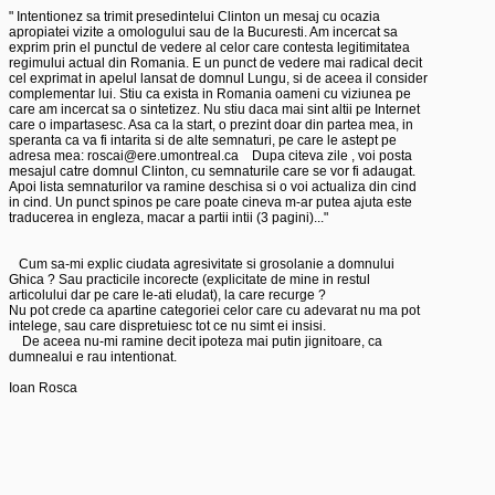
" Intentionez sa trimit presedintelui Clinton un mesaj cu ocazia 

apropiatei vizite a omologului sau de la Bucuresti. Am incercat sa 

exprim prin el punctul de vedere al celor care contesta legitimitatea 

regimului actual din Romania. E un punct de vedere mai radical decit 

cel exprimat in apelul lansat de domnul Lungu, si de aceea il consider 

complementar lui. Stiu ca exista in Romania oameni cu viziunea pe 

care am incercat sa o sintetizez. Nu stiu daca mai sint altii pe Internet 

care o impartasesc. Asa ca la start, o prezint doar din partea mea, in 

speranta ca va fi intarita si de alte semnaturi, pe care le astept pe 

adresa mea: roscai@ere.umontreal.ca    Dupa citeva zile , voi posta 

mesajul catre domnul Clinton, cu semnaturile care se vor fi adaugat. 

Apoi lista semnaturilor va ramine deschisa si o voi actualiza din cind 

in cind. Un punct spinos pe care poate cineva m-ar putea ajuta este 

traducerea in engleza, macar a partii intii (3 pagini)..."

   Cum sa-mi explic ciudata agresivitate si grosolanie a domnului 

Ghica ? Sau practicile incorecte (explicitate de mine in restul 

articolului dar pe care le-ati eludat), la care recurge ? 

Nu pot crede ca apartine categoriei celor care cu adevarat nu ma pot 

intelege, sau care dispretuiesc tot ce nu simt ei insisi.

    De aceea nu-mi ramine decit ipoteza mai putin jignitoare, ca 

dumnealui e rau intentionat.

Ioan Rosca
