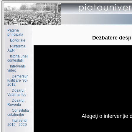
Pagina
principala
Dezbatere desp
Editoriale
Platforma
AER
Istoria unei
contestatii
Interventii
video
Demersuri
justitiare '90-
2012
Dosarul
Vatamaniuc
Dosarul
Roventu
Constitutia
cetatenilor
Alegeţi o intervenţie 
Interventii
2015 - 2020