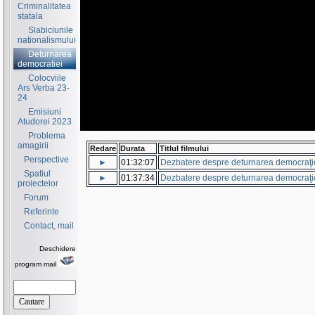
Criminalitatea
statala
Slabiciunile
nationalismului
Deturnarea
democratiei
Colocviile
Ars Verba 23-
24
Emisiuni
Atudorei 2023
Problema
amagirii
Redare
Durata
Titlul filmului
Perspective
►
01:32:07
Dezbatere despre deturnarea democraţie
Spatiul
►
01:37:34
Dezbatere despre deturnarea democraţie
proiectelor
Forum
Referinte
Contact, mail
Deschidere
program mail