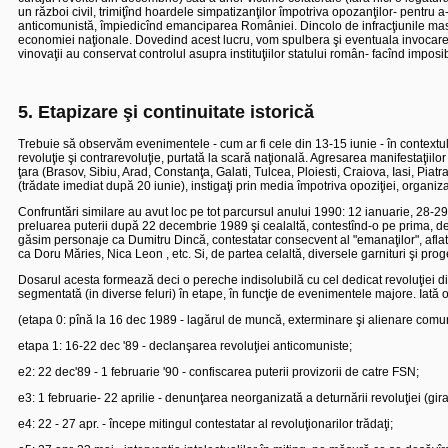
un război civil, trimiţînd hoardele simpatizanţilor împotriva opozanţilor- pentru 
anticomunistă, împiedicînd emanciparea României. Dincolo de infracţiunile masiv
economiei naţionale.
Dovedind acest lucru, vom spulbera şi eventuala invocare a
vinovaţii au conservat controlul asupra instituţiilor statului român- facînd imposi
5. Etapizare şi continuitate istorică
Trebuie să observăm evenimentele - cum ar fi cele din 13-15 iunie - în contextu
revoluţie şi contrarevoluţie, purtată la scară naţională. Agresarea manifestaţiilor
ţara (Brasov, Sibiu, Arad, Constanţa, Galati, Tulcea, Ploiesti, Craiova, Iasi, Piat
(trădate imediat după 20 iunie), instigaţi prin media împotriva opoziţiei, organizaţ
Confruntări similare au avut loc pe tot parcursul anului 1990: 12 ianuarie, 28-29 
preluarea puterii după 22 decembrie 1989 şi cealaltă, contestînd-o pe prima, de
găsim personaje ca Dumitru Dincă, contestatar consecvent al "emanaţilor", aflat
ca Doru Măries, Nica Leon , etc. Si, de partea celaltă, diversele garnituri şi proge
Dosarul acesta formează deci o pereche indisolubilă cu cel dedicat revoluţiei 
segmentată (in diverse feluri) în etape, în funcţie de evenimentele majore.
Iată 
(etapa 0: pînă la 16 dec 1989 - lagărul de muncă, exterminare şi alienare comun
etapa 1: 16-22 dec '89 - declanşarea revoluţiei anticomuniste;
e2: 22 dec'89 - 1 februarie '90 - confiscarea puterii provizorii de catre FSN;
e3: 1 februarie- 22 aprilie - denunţarea neorganizată a deturnării revoluţiei (gi
e4: 22 - 27 apr. - începe mitingul contestatar al revoluţionarilor trădaţi;