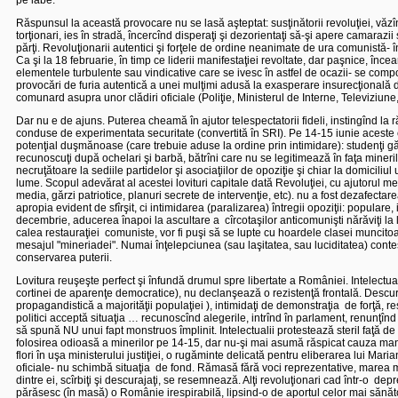
pe labe.
Răspunsul la această provocare nu se lasă aşteptat: susţinătorii revoluţiei, văzî
torţionari, ies în stradă, încercînd disperaţi şi dezorientaţi să-şi apere camara
părţi. Revoluţionarii autentici şi forţele de ordine neanimate de ura comunistă-
Ca şi la 18 februarie, în timp ce liderii manifestaţiei revoltate, dar paşnice, încea
elementele turbulente sau vindicative care se ivesc în astfel de ocazii- se comp
provocări de furia autentică a unei mulţimi adusă la exasperare insurecţională
comunard asupra unor clădiri oficiale (Poliţie, Ministerul de Interne, Televiziune, 
Dar nu e de ajuns. Puterea cheamă în ajutor telespectatorii fideli, instingînd la ră
conduse de experimentata securitate (convertită în SRI). Pe 14-15 iunie aceste
potenţial duşmănoase (care trebuie aduse la ordine prin intimidare): studenţi găsiţ
recunoscuţi după ochelari şi barbă, bătrîni care nu se legitimează în faţa minerilor
necruţătoare la sediile partidelor şi asociaţiilor de opoziţie şi chiar la domicili
lume. Scopul adevărat al acestei lovituri capitale dată Revoluţiei, cu ajutorul 
media, gărzi patriotice, planuri secrete de intervenţie, etc). nu a fost dezafectar
apropia evident de sfîrşit, ci intimidarea (paralizarea) întregii opoziţii: populare
decembrie, aducerea înapoi la ascultare a
cîrcotaşilor anticomunişti nărăviţi la
calea restauraţiei
comuniste, vor fi puşi să se lupte cu hoardele clasei muncitoa
mesajul "mineriadei". Numai înţelepciunea (sau laşitatea, sau luciditatea) contes
conservarea puterii.
Lovitura reuşeşte perfect şi înfundă drumul spre libertate a României. Intelectua
cortinei de aparenţe democratice), nu declanşează o rezistenţă frontală. Descuraj
propagandistică a majorităţii populaţiei ), intimidaţi de demonstraţia
de forţă, re
politici acceptă situaţia … recunoscînd alegerile, intrînd în parlament, renunţînd
să spună NU unui fapt monstruos împlinit. Intelectualii protestează steril faţă de 
folosirea odioasă a minerilor pe 14-15, dar nu-şi mai asumă răspicat cauza mani
flori în uşa ministerului justiţiei, o rugăminte delicată pentru eliberarea lui Mari
oficiale- nu schimbă situaţia
de fond. Rămasă fără voci reprezentative, marea mas
dintre ei, scîrbiţi şi descurajaţi, se resemnează. Alţi revoluţionari cad într-o
depr
părăsesc (în masă) o Românie irespirabilă, lipsind-o de aportul celor mai sănătoa