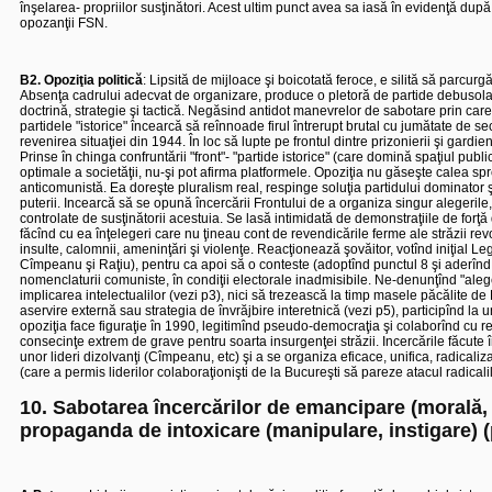
înşelarea- propriilor susţinători. Acest ultim punct avea sa iasă în evidenţă du
opozanţii FSN.
B2. Opoziţia politică
: Lipsită de mijloace şi boicotată feroce, e silită să parcurgă
Absenţa cadrului adecvat de organizare, produce o pletoră de partide debusolate, t
doctrină, strategie şi tactică. Negăsind antidot manevrelor de sabotare prin care
partidele "istorice" încearcă să reînnoade firul întrerupt brutal cu jumătate de s
revenirea situaţiei din 1944. În loc să lupte pe frontul dintre prizonierii şi gard
Prinse în chinga confruntării "front"- "partide istorice" (care domină spaţiul publi
optimale a societăţii, nu-şi pot afirma platformele. Opoziţia nu găseşte calea spre
anticomunistă. Ea doreşte pluralism real, respinge soluţia partidului dominator 
puterii. Incearcă să se opună încercării Frontului de a organiza singur alegeri
controlate de susţinătorii acestuia. Se lasă intimidată de demonstraţiile de forţă
făcînd cu ea înţelegeri care nu ţineau cont de revendicările ferme ale străzii revol
insulte, calomnii, ameninţări şi violenţe. Reacţionează şovăitor, votînd iniţial Le
Cîmpeanu şi Raţiu), pentru ca apoi să o conteste (adoptînd punctul 8 şi aderînd la
nomenclaturii comuniste, în condiţii electorale inadmisibile. Ne-denunţînd "aleger
implicarea intelectualilor (vezi p3), nici să trezească la timp masele păcălite de 
aservire externă sau strategia de învrăjbire interetnică (vezi p5), participînd la
opoziţia face figuraţie în 1990, legitimînd pseudo-democraţia şi colaborînd cu r
consecinţe extrem de grave pentru soarta insurgenţei străzii. Incercările făcute
unor lideri dizolvanţi (Cîmpeanu, etc) şi a se organiza eficace, unifica, radicali
(care a permis liderilor colaboraţionişti de la Bucureşti să pareze atacul radicalilo
10. Sabotarea încercărilor de emancipare (morală, sp
propaganda de intoxicare (manipulare, instigare) (