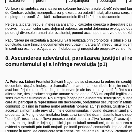
rezistentei
puterii
conştiinţelor
populaţiei
un
Voi face întîi sintetizarea situaţiei pe coloane (problematicile p1-p5) relevînd lan
de Contrarevoluţie, monopolizarea şi uzurparea puterii în stat, alienarea conştiinţe
respingerea reunificării
ţării - raţionamentele fiind întărite cu documente.
Pe de altă parte, trebuie înteles că ansamblul cauzelor creează o dereglare pat
nocive, imputabil celor care, deţinînd puterea, au putut determina evoluţia global
putere şi diversele
ramuri ale rezistenţei, punînd accent pe manevrele de dezbina
Pacurgerea pe orizontală a tabelului va fi realizată prin cronologiile zilnice plas
punctuale, care trimit la documentele regrupate în partea IV. Intregul sistem d
în continuă extindere. Aşadar vor fi elaborate şi înregistrate progresiv versiunile
8. Ascunderea adevărului, paralizarea justiţiei şi r
comunismului şi a infringe revoluţia (p1)
A. Puterea:
Liderii Frontului Salvării Naţionale se strecoară la putere (în condiţ
decembrie, după o încleştare dramatică -la care nu au contribuit. Nu ştim încă dac
avut loc hărţuieli reale între forţe de intervenţie ale fostului regim- pînă cînd s-a
alternative, deşi produce pagube umane şi materiale, FSN nu capătă legitimitat
sens invers năzuinţelor ei. Noul regim începe prin eliberarea "teroriştilor", sus
care au participat la represiunea din decembrie, oblăduirea securiştilor în Minist
comunişti, plasînd în fruntea noilor autorităţi nomenclaturişti notorii. Susţine c
accesul la informaţiile privind crimele comunismului, încuind, dezorganizînd şi di
procuratură. Menţine continuitatea legislativă (anulînd doar măsurile foarte nepo
"teroriştii", însceneaza cîteva procese penibile pentru cîţiva "ceauşişti", acuza
reprezentanţii foştilor deţinuţi politici şi protestatarii nemultumiţi de deturnarea r
evident supendată prin forţă majoră- pe toată perioadă comunistă.
Impiedică de
Repune în poziţii de conducere foşti agenţi (de influenţă) ai URSSS. Pretinde că