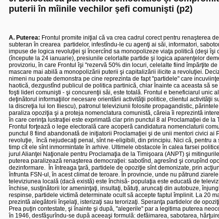
puterii în mîinile vechilor şefi comunişti (p2)
A. Puterea:
Frontul promite iniţial că va crea cadrul corect pentru renaşterea dem
subteran în crearea
partidelor, infestîndu-le cu agenţi ai săi, informatori, sabot
impuse de logica revoluţiei şi încercînd sa monopolizeze viaţa politică (deşi îş
(începute la 24 ianuarie), presiunile celorlalte partide şi logica aparenţelor 
provizoriu, în care Frontul îşi "rezervă 50% din locuri, celelalte fiind împărţite d
mascare mai abilă a monopolizării puterii şi capitalizării ilicite a revoluţiei. Dec
nimeni nu poate demonstra pe cine reprezinta de fapt "partidele" care incuviinţ
haotică, dezgustînd publicul de politica partinică, chiar înainte ca aceasta să se 
foşti lideri comunişti - şi concurenţii săi, este totală. Frontul e beneficiarul un
deţinătorul informaţiilor necesare orientării activităţii politice, clientul activităţii 
la discreţia lui Ion Iliescu), patronul televiziunii folosite propagandistic, părint
paraliza opoziţia şi a proteja nomenclatura comunistă, căreia îi reprezintă inte
în care cerinţa lustraţiei este exprimată clar prin punctul 8 al Proclamaţiei de l
Frontul forţează o lege electorală care acoperă candidatura nomenclaturii comun
punctul 8 fiind abandonată de iniţiatorii Proclamaţiei şi de unii mentori civici ai P
revoluţie,
încă nejudecaţi penal, sînt ne-eligibili, din principiu. Nici că, pentru 
timp cît ele sînt inmormintate în arhive. Ultimele obstacole în calea farsei polit
jurul Alianţei Naţionale pentru Proclamaţia de la Timişoara (ANPT) şi mitingurile c
puterea paralizează renaşterea democraţiei: sabotînd, agresînd şi corupînd opozi
dezinformare.
În întreaga ţară, partidele de opoziţie sînt demonizate, prin acţi
înfrunta FSN-ul, în acest climat de teroare. În provincie, unde nu pătrund ziarele s
televiziunea locală (dacă există) este închisă- populaţia este educată de televiz
închise, susţinătorii lor ameninţaţi, insultaţi, bătuţi, aruncaţi din autobuze, înj
respinse, partidele victimă determinate ocult să accepte faptul împlinit. La 20 mai
prezintă alegătorii înşelaţi, isterizaţi sau terorizaţi. Speranţa partidelor de opoz
Prea puţin contestate, şi înainte şi după, "alegerile" par a legitima puterea neoco
în 1946, desfăşurîndu-se după aceeaşi formulă: defăimarea, sabotarea, hărţuirea, 