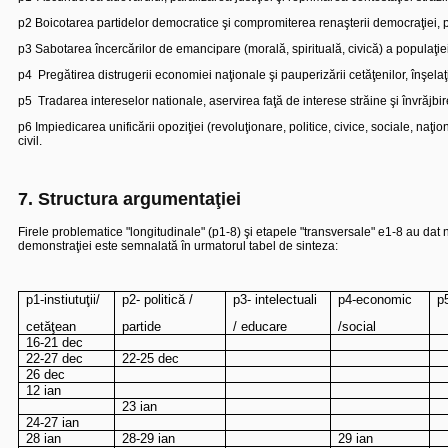
p2 Boicotarea partidelor democratice şi compromiterea renaşterii democraţiei, pe
p3 Sabotarea încercărilor de emancipare (morală, spirituală, civică) a populaţie
p4
Pregătirea distrugerii economiei naţionale şi pauperizării cetăţenilor, înşel
p5
Tradarea intereselor nationale, aservirea faţă de interese străine şi învrăjbir
p6 Impiedicarea unificării opoziţiei (revoluţionare, politice, civice, sociale, naţio
civil.
7. Structura argumentaţiei
Firele problematice "longitudinale" (p1-8) şi etapele "transversale" e1-8 au dat n
demonstraţiei este semnalată în urmatorul tabel de sinteza:
p1-instiutuţii/
p2- politică /
p3- intelectuali
p4-economic
p
cetăţean
partide
/ educare
/social
16-21 dec
22-27 dec
22-25 dec
26 dec
12 ian
23 ian
24-27 ian
28 ian
28-29 ian
29 ian