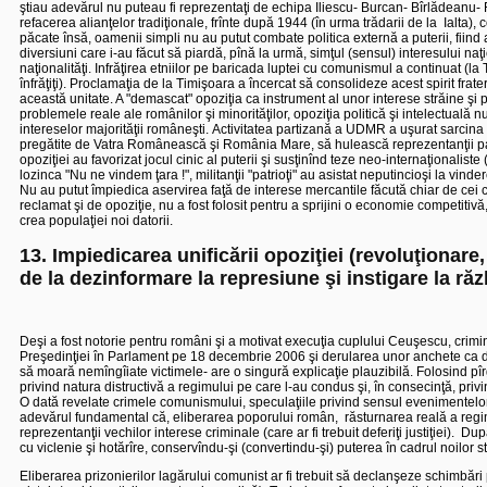
ştiau adevărul nu puteau fi reprezentaţi de echipa Iliescu- Burcan- Bîrlădeanu-
refacerea alianţelor tradiţionale, frînte după 1944 (în urma trădarii de la
Ialta),
păcate însă, oamenii simpli nu au putut combate politica externă a puterii, fiind
diversiuni care i-au făcut să piardă, pînă la urmă, simţul (sensul) interesului na
naţionalităţi. Infrăţirea etniilor pe baricada luptei cu comunismul a continuat (la 
înfrăţiţi). Proclamaţia de la Timişoara a încercat să consolideze acest spirit frate
această unitate. A "demascat" opoziţia ca instrument al unor interese străine şi 
problemele reale ale românilor şi minorităţilor, opoziţia politică şi intelectuală
intereselor majorităţii româneşti.
Activitatea partizană a UDMR a uşurat sarcina 
pregătite de Vatra Românească şi România Mare, să hulească reprezentanţii parti
opoziţiei au favorizat jocul cinic al puterii şi susţinînd teze neo-internaţionali
lozinca "Nu ne vindem ţara !", militanţii "patrioţi" au asistat neputincioşi la vi
Nu au putut împiedica aservirea faţă de interese mercantile făcută chiar de cei c
reclamat şi de opoziţie, nu a fost folosit pentru a sprijini o economie competitiv
crea populaţiei noi datorii.
13. Impiedicarea unificării opoziţiei (revoluţionare, 
de la dezinformare la represiune şi instigare la răzb
Deşi a fost notorie pentru români şi a motivat execuţia cuplului Ceuşescu, crimi
Preşedinţiei în Parlament pe 18 decembrie 2006 şi derularea unor anchete ca dosar
să moară nemîngîiate victimele- are o singură explicaţie plauzibilă. Folosind pî
privind natura distructivă a regimului pe care l-au condus şi, în consecinţă, priv
O dată revelate crimele comunismului, speculaţiile privind sensul evenimentelo
adevărul fundamental că, eliberarea poporului român,
răsturnarea reală a reg
reprezentanţii vechilor interese criminale (care ar fi trebuit deferiţi justiţiei).
După
cu viclenie şi hotărîre, conservîndu-şi (convertindu-şi) puterea în cadrul noilor s
Eliberarea prizonierilor lagărului comunist ar fi trebuit să declanşeze schimbări 