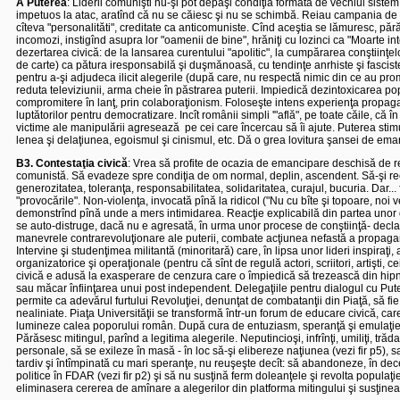
A Puterea
: Liderii comunişti nu-şi pot depăşi condiţia formată de vechiul sistem. 
impetuos la atac, aratînd că nu se căiesc şi nu se schimbă. Reiau campania de dia
cîteva "personalităti", creditate ca anticomuniste. Cînd aceştia se lămuresc, p
incomozi, instigînd asupra lor "oamenii de bine", hrăniţi cu lozinci ca "Moarte int
dezertarea civică: de la lansarea curentului "apolitic", la cumpărarea conştiinţe
de carte) ca pătura iresponsabilă şi duşmănoasă, cu tendinţe anrhiste şi fascist
pentru a-şi adjudeca ilicit alegerile (după care, nu respectă nimic din ce au prom
reduta televiziunii, arma cheie în păstrarea puterii. Impiedică dezintoxicarea p
compromitere în lanţ, prin colaboraţionism. Foloseşte intens experienţa propagan
luptătorilor pentru democratizare. Incît românii simpli '"află", pe toate căile, că î
victime ale manipulării agresează
pe cei care încercau să îi ajute. Puterea stim
lenea şi delaţiunea, egoismul şi cinismul, etc. Dă o grea lovitura şansei de ema
B3. Contestaţia civică
: Vrea să profite de ocazia de emancipare deschis
ă
de re
comunistă. Să evadeze spre condiţia de om normal, deplin, ascendent. Să-şi re
generozitatea, toleranţa, responsabilitatea, solidaritatea, curajul, bucuria. Dar... f
"provocările". Non-violenţa, invocată pînă la ridicol ("Nu cu bîte şi topoare, noi v
demonstrînd pînă unde a mers intimidarea.
Reacţie explicabilă din partea unor 
se auto-distruge, dacă nu e agresată, în urma unor procese de conştiinţă- declanş
manevrele contrarevoluţionare ale puterii, combate acţiunea nefastă a propagand
Intervine şi studenţimea militantă (minoritară) care, în lipsa unor lideri inspiraţi
organizatorice şi operaţionale (pentru că sînt de regulă actori, scriitori, artişti,
civică e adusă la exasperare de cenzura care o împiedică să trezească din hipno
sau măcar înfiinţarea unui post independent. Delegaţiile pentru dialogul cu Pute
permite ca adevărul furtului Revoluţiei, denunţat de combatanţii din Piaţă, să fie 
nealiniate. Piaţa Universităţii se transformă într-un forum de educare civică, care
lumineze calea poporului român. După cura de entuziasm, speranţă şi emulaţie colect
Părăsesc mitingul, parînd a legitima alegerile. Neputincioşi, infrînţi, umiliţi, trăd
personale, să se exileze în masă - în loc să-şi elibereze naţiunea (vezi fir p5), 
tardiv şi întîmpinată cu mari speranţe, nu reuşeşte decît: să abandoneze, în dece
politice în FDAR (vezi fir p2) şi să nu susţină ferm doleanţele şi revolta populaţ
eliminasera cererea de amînare a alegerilor din platforma mitingului şi susţinea