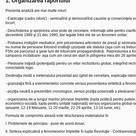
1. Organizarea raportului
Prezenta analiză are mai multe roluri:
- Explicaţie (cadru istoric) - semnalînd şi demonstrînd cauzele şi consecinţele 
locuri;
- Deschiderea şi sprijinirea unor piste de cercetare, informaţii utile pentru clari
decembrie 1989 şi 31 dec 1990, dar legate între ele de un fenomen unitar;
- Probarea instigării mediatice, prin prezentarea articolelor de presă şi semnala
nu numai de persoane folosind instituţii uzurpate ale statului (aşa cum va trebui 
FSN, pe parcursul a şase luni de intoxicare propagandistică.
Represiunea a fost
campania incitatoare- aşa cum am cerut din start în plîngerea mea din 26 aprili
- Pledoarie iniţială (potenţială) pentru un viitor rechizitoriu global, integrînd 
conectabile logic.
Destinaţia mixtă a meterialului prezentat aici (ghid de cercetare, explicaţie isto
- granulaţia fină a evenimentelor concrete versus prezentarea sintetică a feno
- poziţia neutră a prezentării cronologice, versus poziţia polarizată a pledoariei 
- organizarea de-a lungul marilor procese împletite (lupta politică pentru putere,
economico-socială, lupta pentru unitate naţională) versus organizarea global-s
ianuarie, 12-19 februarie, 11-20 martie, 22-29 aprilie, 13-16 iunie, etc).
Formula de compromis aleasă este structurarea materialului în:
I. Problemele de principiu - puse de acest dosar;
II. Sinteza explicativă a fenomenelor împletite în lupta Revoluţie - Contrarevolu