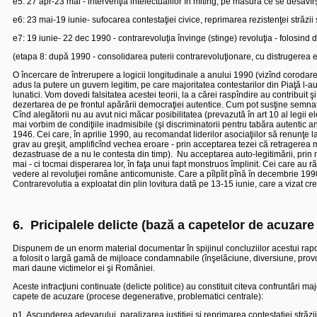
e5: 27 apr-23 mai - intervenţia intelectualilor în miting, pe măsură ce se desăvîrş
e6: 23 mai-19 iunie- sufocarea contestaţiei civice, reprimarea rezistenţei străzii 
e7: 19 iunie- 22 dec 1990 - contrarevoluţia învinge (stinge) revoluţia - folosind
(etapa 8: după 1990 - consolidarea puterii contrarevoluţionare, cu distrugerea eco
O încercare de întrerupere a logicii longitudinale a anului 1990 (vizînd corodarea 
adus la putere un guvern legitim, pe care majoritatea contestarilor din Piaţă l-au
lunatici. Vom dovedi falsitatea acestei teorii, la a cărei raspîndire au contribuit ş
dezertarea de pe frontul apărării democraţiei autentice. Cum pot susţine semnata
Cînd alegătorii nu au avut nici măcar posibilitatea (prevazută în art 10 al legii el
mai vorbim de condiţiile inadmisibile (şi discriminatorii pentru tabăra autentic
1946. Cei care, în aprilie 1990, au recomandat liderilor asociaţiilor să renunţe la
grav au greşit, amplificînd vechea eroare - prin acceptarea tezei că retragerea major
dezastruase de a nu le contesta din timp).
Nu acceptarea auto-legitimării, prin 
mai - ci tocmai disperarea lor, în faţa unui fapt monstruos împlinit. Cei care au 
vedere al revoluţiei române anticomuniste. Care a pîlpîit pînă în decembrie 1990
Contrarevolutia a exploatat din plin lovitura dată pe 13-15 iunie, care a vizat cre
6.
Pricipalele delicte (bază a capetelor de acuzare 
Dispunem de un enorm material documentar în spijinul concluziilor acestui rapo
a folosit o largă gamă de mijloace condamnabile (înşelăciune, diversiune, provoc
mari daune victimelor ei şi României.
Aceste infracţiuni continuate (delicte politice) au constituit citeva confruntări m
capete de acuzare (procese degenerative, problematici centrale):
p1
Ascunderea adevarului, paralizarea justiţiei şi reprimarea contestaţiei străzii