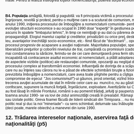
mase.
Pentru a realiza înavuţirea foştilor nomenclaturişti, puterea surpă econ
B4. Populaţia
amăgită, folosită şi pagubită: va fi principala victimă a procesului d
îngrijorare, revoltă şi protest, pentru o mulţime care s-a scuturat de comunism, m
anului 1990, iniţierea procesului de îmbogăţire a nomenclaturii comuniste- pentr
evoluţiei structurii economice s-au ocupat în 1990 doar "experţii" în gestiunea 
ascuns în spatele "limbajului tehnic", în timp ce neiniţiaţii şi-au dat cu părere
propagandişti. Elogiul marelui capital şi creditelor, privatizării cu orice preţ, des
leu, avantajelor inechităţii socio-economice, etc.- fiind făcut de "doctrinarii"... opo
procesul progresiv de acaparare a avuţiei naţionale. Majoritatea populaţiei, speriat
liberalizării preţurilor şi coborîrii nivelului de trai, cumpărată cu promisiuni (cad
mai condamnarea la sărăcire, ferindu-se de cei care denunţaseră prea ferm struct
incapabilă să contracareze asaltul economic al nomenclaturii, a plătit adoptare
de aspectele vizibile (politice) ale restauraţiei comuniste, opozanţii au neglija
procesului complex al transformării economiei. Influenţată de dorinţa de a scăp
care nu au înţeles sau cărora nu le-a păsat de efectele schimbării bruşte a fizi
previzibila îmbogăţire a nomenclaturii, care avea toate pîrghiile pentru a cîştiga cu
compromise de eşecul
"Jos comunismul!")-ui găunos, prost orientat, vizînd înl
trecerea avuţiei acumulate de stat în mîinile celor care au
muncit-o, nu au găsit 
confiscare, supunere la muncă forţată, înşelăciune, exploatare. Avertizările lui C
au fost lăsaţi în mîinile Frontului, românii s-au pomenit trădaţi, jefuiţi şi pauperi
toamna anului 1990- se va lovi de zidul animozităţii creată în prealabil. Rămaşi 
sau izolate politic. Greva foamei făcută de liderii sindicali din Timişoara… nu
politic real şi duc la noi "mineriade"– cu sens schimbat, deturnate sau înăbuşite
(deci poate, marele obiectiv) a manevrei din iunie 1990.
12. Trădarea intereselor naţionale, aservirea faţă d
naţionalităţi (p5)