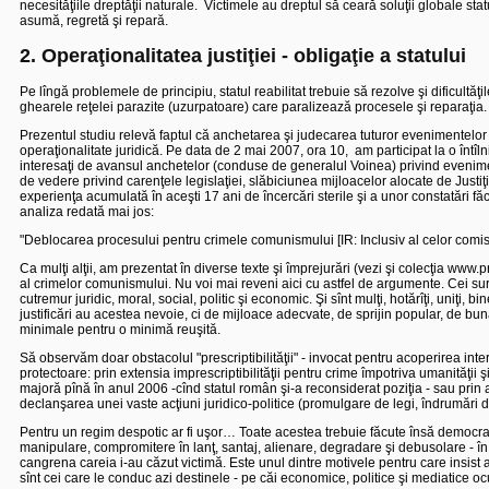
necesităţiile dreptăţii naturale.
Victimele au dreptul să ceară soluţii globale stat
asumă, regretă şi repară.
2. Operaţionalitatea justiţiei - obligaţie a statului
Pe lîngă problemele de principiu, statul reabilitat trebuie să rezolve şi dificultăţ
ghearele reţelei parazite (uzurpatoare) care paralizează procesele şi reparaţia.
Prezentul studiu relevă faptul că anchetarea şi judecarea tuturor evenimentel
operaţionalitate juridică. Pe data de 2 mai 2007, ora 10,
am participat la o întîl
interesaţi de avansul anchetelor (conduse de generalul Voinea) privind eveni
de vedere privind carenţele legislaţiei, slăbiciunea mijloacelor alocate de Justiţie
experienţa acumulată în aceşti 17 ani de
î
ncercări sterile şi a unor constatări 
analiza redată mai jos:
"Deblocarea procesului pentru crimele comunismului [IR: Inclusiv al celor comise î
Ca mulţi alţii, am prezentat în diverse texte şi împrejurări (vezi şi colecţia ww
al crimelor comunismului. Nu voi mai reveni aici cu astfel de argumente. Cei surz
cutremur juridic, moral, social, politic şi economic. Şi sînt mulţi, hotărîţi, uniţi, bi
justificări au acestea nevoie, ci de mijloace adecvate, de sprijin popular, de bu
minimale pentru o minimă reuşită.
Să observăm doar obstacolul "prescriptibilităţii" - invocat pentru acoperirea inte
protectoare: prin extensia imprescriptibilităţii pentru crime împotriva umanităţii
majoră pînă în anul 2006 -cînd statul român şi-a reconsiderat poziţia - sau prin a
declanşarea unei vaste acţiuni juridico-politice (promulgare de legi, îndrumări d
Pentru un regim despotic ar fi uşor… Toate acestea trebuie făcute însă democratic,
manipulare, compromitere în lanţ, santaj, alienare, degradare şi debusolare - în ma
cangrena careia i-au căzut victimă. Este unul dintre motivele pentru care insist
sînt cei care le conduc azi destinele - pe căi economice, politice şi mediatice oc