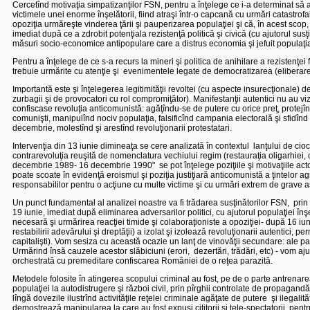
Cercetînd motivaţia simpatizanţilor FSN, pentru a înţelege ce i-a determinat să 
victimele unei enorme înşelătorii, fiind atraşi într-o capcană cu urmări catastro
opoziţia urmăreşte vinderea ţării şi pauperizarea populaţiei şi că, în acest scop,
imediat după ce a zdrobit potenţiala rezistenţă politică şi civică (cu ajutorul susţ
măsuri socio-economice antipopulare care a distrus economia şi jefuit populaţia, în
Pentru a înţelege de ce s-a recurs la mineri şi politica de anihilare a rezistenţei
trebuie urmărite cu atenţie şi
evenimentele legate de democratizarea (eliberare
Importantă este şi înţelegerea legitimităţii revoltei (cu aspecte insurecţional
zurbagii şi de provocatori cu rol compromiţător). Manifestanţii autentici nu au viz
confiscase revoluţia anticomunistă: agăţîndu-se de putere cu orice preţ, protejîn
comunişti, manipulînd nociv populaţia, falsificînd campania electorală şi sfidîn
decembrie, molestînd şi arestînd revoluţionarii protestatari.
Intervenţia din 13 iunie dimineaţa se cere analizată în contextul
lanţului de cio
contrarevoluţia reuşită de nomenclatura vechiului regim (restauraţia oligarhiei
decembrie 1989- 16 decembrie 1990"
se pot înţelege poziţiile şi motivaţiile a
poate scoate în evidenţă eroismul şi poziţia justiţiară anticomunistă a ţintelor ag
responsabililor pentru o acţiune cu multe victime şi cu urmări extrem de grave 
Un punct fundamental al analizei noastre va fi trădarea susţinătorilor FSN,
prin
19 iunie, imediat după eliminarea adversarilor politici, cu ajutorul populaţiei înşe
necesară şi urmărirea reacţiei timide şi colaboraţioniste a opoziţiei- după 16 iun
restabilirii adevărului şi dreptăţii) a izolat şi izolează revoluţionarii autentici, pe
capitalişti). Vom sesiza cu această ocazie un lanţ de vinovăţii secundare: ale parti
Urmărind însă cauzele acestor slăbiciuni (erori,
dezertări, trădări, etc) - vom a
orchestrată cu premeditare confiscarea României de o reţea parazită.
Metodele folosite în atingerea scopului criminal au fost, pe de o parte antrenarea in
populaţiei la autodistrugere şi război civil, prin pîrghii controlate de propagand
lîngă dovezile ilustrînd activităţile reţelei criminale agăţate de putere
şi ilegali
demostrează manipularea la care au fost expuşi cititorii şi tele-spectatorii, pentru