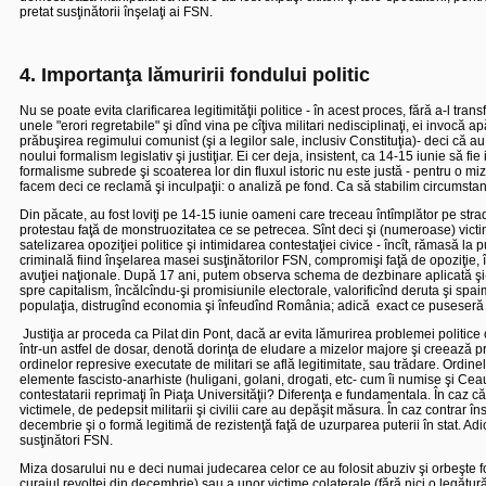
pretat susţinătorii înşelaţi ai FSN.
4. Importanţa lămuririi fondului politic
Nu se poate evita clarificarea legitimităţii politice - în acest proces, fără a-l t
unele "erori regretabile" şi dînd vina pe cîţiva militari nedisciplinaţi, ei invocă 
prăbuşirea regimului comunist (şi a legilor sale, inclusiv Constituţia)- deci că au 
noului formalism legislativ şi justiţiar. Ei cer deja, insistent, ca 14-15 iunie să fie
formalisme subrede şi scoaterea lor din fluxul istoric nu este justă - pentru o miză
facem deci ce reclamă şi inculpaţii: o analiză pe fond. Ca să stabilim circumsta
Din păcate, au fost loviţi pe 14-15 iunie oameni care treceau întîmplător pe stra
protestau faţă de monstruozitatea ce se petrecea. Sînt deci şi (numeroase) victim
satelizarea opoziţiei politice şi intimidarea contestaţiei civice - încît, rămasă 
criminală fiind înşelarea masei susţinătorilor FSN, compromişi faţă de opoziţie, în
avuţiei naţionale.
După 17 ani, putem observa schema de dezbinare aplicată şi-i 
spre capitalism, încălcîndu-şi promisiunile electorale, valorificînd deruta şi spa
populaţia, distrugînd economia şi înfeudînd România; adică
exact ce puseseră î
Justiţia ar proceda ca Pilat din Pont, dacă ar evita lămurirea problemei politice 
într-un astfel de dosar, denotă dorinţa de eludare a mizelor majore şi creează p
ordinelor represive executate de militari se află legitimitate, sau trădare. Ordin
elemente fascisto-anarhiste (huligani, golani, drogati, etc- cum îi numise şi Ce
contestatarii reprimaţi în Piaţa Universităţii?
Diferenţa e fundamentala.
În caz că
victimele, de pedepsit militarii şi civilii care au depăşit măsura. În caz contrar îns
decembrie şi o formă legitimă de rezistenţă faţă de uzurparea puterii în stat. Adi
susţinători FSN.
Miza dosarului nu e deci numai judecarea celor ce au folosit abuziv şi orbeşte fo
curajul revoltei din decembrie) sau a unor victime colaterale (fără nici o legătur