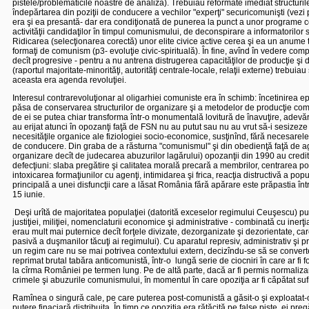
pistele/problematicile noastre de analiză). Trebuiau reformate imediat structurile (inst
îndepărtarea din poziţii de conducere a vechilor "experţi" securicomunişti (vezi p1
era şi ea presantă- dar era condiţionată de punerea la punct a unor programe co
activităţii candidaţilor în timpul comunismului, de deconspirare a informatorilor secu
Ridicarea (selecţionarea corectă) unor elite civice active cerea şi ea un anume 
formaţi de comunism (p3- evoluţie civic-spirituală). În fine, avînd în vedere com
decît progresive - pentru a nu antrena distrugerea capacităţilor de producţie şi 
(raportul majoritate-minorităţi, autorităţi centrale-locale, relaţii externe) trebu
aceasta era agenda revoluţiei.
Interesul contrarevoluţionar al oligarhiei comuniste era în schimb: încetinirea epu
păsa de conservarea structurilor de organizare şi a metodelor de producţie comuni
de ei se putea chiar transforma într-o monumentală lovitură de înavuţire, adevă
au erijat atunci în opozanţi faţă de FSN nu au putut sau nu au vrut să-i sesizeze ş
necesităţile organice ale fiziologiei socio-economice, susţinînd, fără necesarel
de conducere. Din graba de a răsturna "comunismul" şi din obedienţă faţă de ag
organizare decît de judecarea abuzurilor lagărului) opozanţii din 1990 au creditat
defecţiuni: slaba pregătire şi calitatea morală precară a membrilor, centrarea pol
intoxicarea formaţiunilor cu agenţi, intimidarea şi frica, reacţia distructivă a pop
principală a unei disfuncţii care a lăsat România fără apărare este prăpastia într
15 iunie.
Deşi urîtă de majoritatea populaţiei (datorită exceselor regimului Ceuşescu) put
justiţiei, miliţiei, nomenclaturii economice şi administrative - combinată cu iner
erau mult mai puternice decît forţele divizate, dezorganizate şi dezorientate, ca
pasivă a duşmanilor tăcuţi ai regimului). Cu aparatul represiv, administrativ şi p
un regim care nu se mai potrivea contextului extern, decizîndu-se să se convertea
reprimat brutal tabăra anticomunistă, într-o
lungă serie de ciocniri în care ar fi f
la cîrma României pe termen lung. Pe de altă parte, dacă ar fi permis normalizar
crimele şi abuzurile comunismului, în momentul în care opoziţia ar fi căpătat sufi
Ramînea o singură cale, pe care puterea post-comunistă a găsit-o şi exploatat-o
putere finaciară distribuita. În timp ce opoziţia era rătăcită pe false piste, ei pr