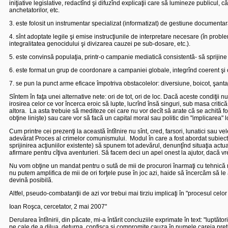
iniţiative legislative, redactînd şi difuzînd explicaţii care să lumineze publicul, c
anchetatorilor, etc.
3. este folosit un instrumentar specializat (informatizat) de gestiune documenta
4. sînt adoptate legile şi emise instrucţiunile de interpretare necesare (în problem
integralitatea genocidului şi divizarea cauzei pe sub-dosare, etc.).
5. este convinsă populaţia, printr-o campanie mediatică consistentă- să sprijine pr
6. este format un grup de coordonare a campaniei globale, integrînd coerent şi co
7. se pun la punct arme eficace împotriva obstacolelor: diversiune, boicot, şantaj,
Sîntem în faţa unei alternative nete: ori de tot, ori de loc. Dacă aceste condiţii nu 
irosirea celor ce vor încerca eroic să lupte, lucrînd însă singuri, sub masa critică. Ei
altora.
La asta trebuie să mediteze cei care nu vor decît să arate că se achită fo
obţine linişte) sau care vor să facă un capital moral sau politic din "implicarea" 
Cum printre cei prezenţi la această întîlnire nu sînt, cred, farsori, lunatici sau 
adevărat Proces al crimelor comunismului.
Modul în care a fost abordat subiect
sprijinirea acţiuniilor existente) să spunem tot adevărul, denunţînd situaţia actu
afirmare pentru cîţiva aventurieri. Să facem deci un apel onest la ajutor, dacă v
Nu vom obţine un mandat pentru o sută de mii de procurori înarmaţi cu tehnică mo
nu putem amplifica de mii de ori forţele puse în joc azi, haide să încercăm să le
devină posibilă.
Altfel, pseudo-combatanţii de azi vor trebui mai tirziu implicaţi în "procesul ce
Ioan Roşca, cercetator, 2 mai 2007"
Derularea întîlnirii, din păcate, mi-a întărit concluziile exprimate în text: "luptă
pe cale de a dilua, deturna, confisca şi compromite cauza în numele careia preti