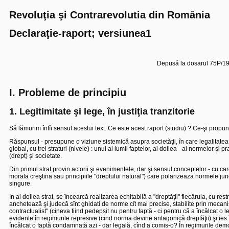
Revoluţia şi Contrarevolutia din România
Declaraţie-raport; versiunea1
Depusă la dosarul 75P/19
I. Probleme de principiu
1. Legitimitate şi lege, în justiţia tranzitorie
Să lămurim întîi sensul acestui text. Ce este acest raport (studiu) ? Ce-şi propu
Răspunsul - presupune o viziune sistemică asupra societăţii, în care legalitat
global, cu trei straturi (nivele) : unul al lumii faptelor, al doilea - al normelor şi pr
(drept) şi societate.
Din primul strat provin actorii şi evenimentele, dar şi sensul conceptelor - cu care
morala creştina sau principiile "dreptului natural") care polarizeaza normele jurid
singure.
In al doilea strat, se încearcă realizarea echitabilă a "dreptăţii" fiecăruia, cu rest
anchetează şi judecă sînt ghidati de norme cît mai precise, stabilite prin mecanism
contractualist" (cineva fiind pedepsit nu pentru faptă - ci pentru că a încălcat o le
evidente în regimurile represive (cind norma devine antagonică dreptăţii) şi ies 
încălcat o faptă condamnată azi - dar legală, cînd a comis-o? În regimurile democ