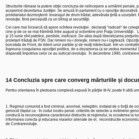
S
tructurile rămase la putere obţin concluzia de neîncepere a urmăririi penale, 
acoperind dezertarea Justiţiei. Se amuză în parlament cu o opoziţie decorativă.
proletariatul dezmoştenit- tovaraşul de drum trădat, adevărata ţintă a uzurpării. 
revoluţie, fiind percepută ca un bîrlog al securităţii.
Cei care mai încearcă să apere scînteia revoluţiei , declaraţi "radicali" de colegi
cine şi de ce se mai frămîntă între august şi octombrie prin Piaţa Universităţii .
L
şi 15 iunie sînt patetice, penibile, ineficace. De-abia după liberalizarea preţurilor,
proletarii trădaţi de FSN. Dar nimeni nu-i doreşte, nimeni nu-i captează. Opoziţia
boicotata de Front, de liderii unor partide şi de mulţi intelectuali. Într-un contr
îngreuna coagularea opoziţiei politice, de a dezamorsa (a se vedea momentul 1
disperată împotriva celor ce au sufocat revoluţia.
În decembrie 1990, contrarevoluţ
14 Concluzia spre care converg mărturiile şi doc
Pentru orientarea în pledoaria complexă expusă în părţile III-IV, poate fi utilă ur
1. Regimul comunist a fost criminal, anormal, nelegitim, instalat de o forţă de oc
genocid (faptul ca - în codul nostru penal- criteriile de selectie a victimelor gen
conducă la recunoaşterea caracterului distructiv al regimului, la scoaterea la lu
informarea corecta şi educarea maselor alienate de el,
reconstructie economica 
de Contrarevoluţie.