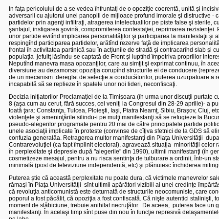
In faţa pericolului de a se vedea înfruntaţi de o opoziţie coerentă, unită şi incis
adversarii cu ajutorul unei panoplii de mijloace profund imorale şi distructive 
partidelor prin agenţi infiltraţi, atragerea intelectualilor pe piste false şi steril
şantajul, instigarea şovină, compromiterea contestaţiei, reprimarea rezistenţei. 
unor partide evitînd implicarea personalităţilor şi participarea la manifestaţii ş
respingînd participarea partidelor, arătînd rezerve faţă de implicarea personalităţi
frontal în activitatea partinică sau în acţiunile de stradă şi contracarînd slab şi 
populaţia
jefuitţ lăsîndu-se captată de Front şi luptînd împotriva propriilor inter
Neputînd manevra masa opozanţilor, care au simţit şi exprimat continuu, în acea p
diversiune au dezamorsat opoziţia corupînd structurile ei de conducere (reprezen
de un mecanism
dereglat de selecţie a conducătorilor, puterea uzurpatoare a r
incapabilă să se replieze în spatele unor noi lideri, neconfiscaţi.
Decizia iniţiatorilor Proclamaţiei de la Timişoara (în urma unor discuţii purtate 
8 (aşa cum au cerut, fără succes, cei veniţi la Congresul din 28-29 aprilie)- a pu
toată ţara: Constanţa, Tulcea, Ploieşti, Iaşi, Piatra Neamţ, Sibiu, Braşov, Cluj, etc.
violenţele şi ameninţările silindu-i pe mulţi manifestanţi să se refugieze la Bucu
pseudo-alegerilor programate pentru 20 mai de către principalele partide politice
unele asociaţii implicate în proteste (convinse de cîţiva sfetnici de la GDS să el
confuzia generalăa. Retragerea multor manifestanţi din Piaţa Universităţii
dupa
Contrarevoluţiei (ca fapt împlinit electoral), agravează situaţia
minorităţii celor
în perplexitate şi depresie după "alegerile" din 1990), ultimii manifestanţi (în gen
cosmetizeze mesajul, pentru a nu risca sentinţa de tulburare a ordinii, într-un st
minimală (post de televiziune independentă, etc) şi plănuiesc închiderea mitingu
Puterea ştie că această perplexitate nu poate dura, că victimele manevrelor sal
rămaşi în Piaţa Universităţii
sînt ultimii apărători vizibili ai unei credinţe împăr
că revoluţia anticomunistă este deturnată de structurile neocomuniste, care con
poporul a fost păcălit, că opoziţia a fost confiscată. Că nişte autentici stalinişti
moment de slăbiciune, trebuie anihilat necruţător.
De aceea,
puterea face un ge
manifestanţi. În acelaşi timp sînt puse din nou în funcţie represivă detaşamente