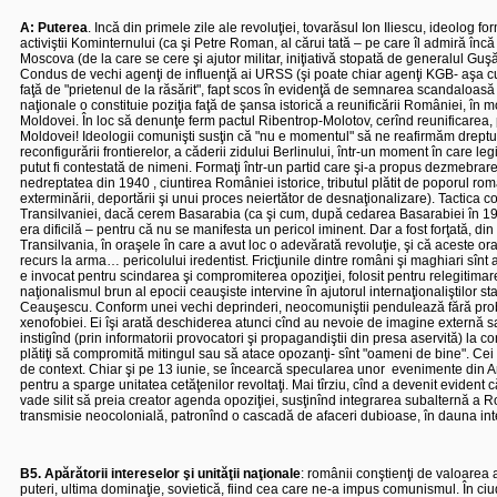
A: Puterea
. Incă din primele zile ale revoluţiei, tovarăsul Ion Iliescu, ideolog f
activiştii Kominternului (ca şi Petre Roman, al cărui tată – pe care îl admiră încă 
Moscova (de la care se cere şi ajutor militar, iniţiativă stopată de generalul Guş
Condus de vechi agenţi de influenţă ai URSS (şi poate chiar agenţi KGB- aşa cum 
faţă de "prietenul de la răsărit", fapt scos în evidenţă de semnarea scandaloa
naţionale o constituie poziţia faţă de şansa istorică a reunificării României, în
Moldovei.
În loc să denunţe ferm pactul Ribentrop-Molotov, cerînd reunificare
Moldovei! Ideologii comunişti susţin că "nu e momentul" să ne reafirmăm drepturil
reconfigurării frontierelor, a căderii zidului Berlinului, într-un moment în care le
putut fi contestată de nimeni. Formaţi într-un partid care şi-a propus dezmebrarea 
nedreptatea din 1940 , ciuntirea României istorice, tributul plătit de poporul ro
exterminării, deportării şi unui proces neiertător de desnaţionalizare). Tactica co
Transilvaniei, dacă cerem Basarabia (ca şi cum, după cedarea Basarabiei în 1940
era dificilă – pentru că nu se manifesta un pericol iminent. Dar a fost forţată,
Transilvania, în oraşele în care a avut loc o adevărată revoluţie, şi că aceste or
recurs la arma… pericolului iredentist. Fricţiunile dintre români şi maghiari sîn
e invocat pentru scindarea şi compromiterea opoziţiei, folosit pentru relegitim
naţionalismul brun al epocii ceauşiste intervine în ajutorul internaţionaliştilor sta
Ceauşescu. Conform unei vechi deprinderi, neocomuniştii pendulează fără probl
xenofobiei. Ei îşi arată deschiderea atunci cînd au nevoie de imagine externă sau
instigînd (prin informatorii provocatori şi propagandiştii din presa aservită) la 
plătiţi să compromită mitingul sau să atace opozanţi- sînt "oameni de bine". Cei 
de context. Chiar şi pe 13 iunie, se încearcă specularea unor
evenimente din Ar
pentru a sparge unitatea cetăţenilor revoltaţi. Mai tîrziu, cînd a devenit evident
vade silit să preia creator agenda opoziţiei, susţinînd integrarea subalternă a
transmisie neocolonială, patronînd o cascadă de afaceri dubioase, în dauna inte
B5. Apărătorii intereselor şi unităţii naţionale
: românii conştienţi de valoarea a
puteri, ultima dominaţie, sovietică, fiind cea care ne-a impus comunismul. În ciud