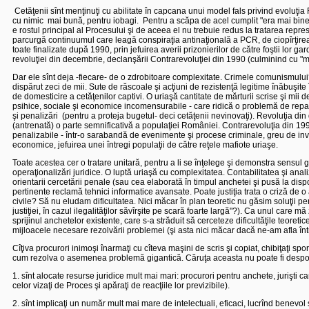
Cetăţenii sînt menţinuţi cu abilitate în capcana unui model fals privind evoluţia
cu nimic
mai bună, pentru iobagi.
Pentru a scăpa de acel cumplit "era mai bine
e rostul principal al Procesului şi de aceea el nu trebuie redus la tratarea repre
parcurgă continuumul care leagă conspiraţia antinaţională a PCR, de ciopîrţirea
toate finalizate după 1990, prin jefuirea averii prizonierilor de către foştii lor 
revoluţiei din decembrie, declanşării Contrarevoluţiei din 1990 (culminind cu "m
Dar ele sînt deja -fiecare- de o zdrobitoare complexitate. Crimele comunismului
dispărut zeci de mii. Sute de răscoale şi acţiuni de rezistenţă legitime înăbuşite
de domesticire a cetăţenilor captivi. O uriaşă cantitate de mărturii scrise şi mii d
psihice, sociale şi economice incomensurabile - care ridică o problemă de reparaţ
şi penalizări
(pentru a proteja bugetul- deci cetăţenii nevinovaţi).
Revoluţia di
(antrenată) o parte semnificativă a populaţiei României. Contrarevoluţia din 19
penalizabile - într-o sarabandă de evenimente şi procese criminale, greu de inve
economice, jefuirea unei întregi populaţii de către reţele mafiote uriaşe.
Toate acestea cer o tratare unitară, pentru a li se înţelege şi demonstra sensul 
operaţionalizări juridice. O luptă uriaşă cu complexitatea. Contabilitatea şi an
orientarii cercetării penale (sau cea elaborată în timpul anchetei şi pusă la dispoz
pertinente reclamă tehnici informatice avansate. Poate justiţia trata o criză d
civile? Să nu eludam dificultatea. Nici măcar în plan teoretic nu găsim soluţii p
justiţiei, în cazul ilegalităţilor săvîrşite pe scară foarte largă"?). Ca unul care mă
sprijinul anchetelor existente, care s-a străduit să cerceteze dificultăţile teore
mijloacele necesare rezolvării problemei (şi asta nici măcar dacă ne-am afla înt
Cîţiva procurori inimoşi înarmaţi cu cîteva maşini de scris şi copiat, chibiţaţi
cum rezolva o asemenea problemă gigantică. Căruţa aceasta nu poate fi despotmoli
1. sînt alocate resurse juridice mult mai mari: procurori pentru anchete, jurişti car
celor vizaţi de Proces şi apăraţi de reacţiile lor previzibile).
2. sînt implicaţi un număr mult mai mare de intelectuali, eficaci, lucrînd benevol