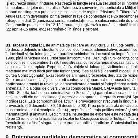
îşi epurează singuri rîndurile. Păstrează în funcţie reţeaua securiştilor şi inform
combaterea forţelor democratice. Patronează convertirea superficială a Miliţiei în
planuri de stingere a protestelor, puse la cale de regimul "răsturnat". Eliberează, 
Anulează, prin diversiune, prima demonstraţie de contestare (pe 26 decembrie). E
retrage imediat. Organizează contramanifestaţiiile care sufocă mişcările de prot
Compromite protestele din 12-18 februarie şi regizează o nouă mineriadă intimida
(22 aprilie-15 iunie, etc.) reprimînd-o, în sînge şi teroare.
B1. Tabăra justiţiară:
Este animată de cei care au avut curajul să lupte pentru l
de decizie deţinute în structurile politice, economice, administrative, academice
îndoctrinaţi şi rău intenţionţi- vor paraliza schimbarea. Incearcă sa impună la c
1989, pînă la victoria idealurilor sale anticomuniste.
Denunţă FSN- ca forţă cont
cele comise în decembrie 1989. Inregistrează, cu revoltă neputincioasă, faptul că
a li se mai face dreptate. Reprezintă năzuinţele şi doleanţele victimelor comunismu
materiale mai mici decit pensiile torţionarilor). Sesisează şi denunţă blocajul ju
Curtea Constituţionala). Exasperată de aminarea proceselor, derutată de "experţi j
Cere armatei sa nu facă jocul puterii contrarevoluţionare, să recunoască şi s
participarea armatei la revoluţie, democratizarea armatei şi îndepărtarea activiş
antrenată în dialoguri de diversiune cu conducerea MapN, CADA este harţuită, mar
1990.
Solicită, fără succes criminalizarea Securităţii şi garantarea scoaterii din 
etc.)
suportă din nou ostilitatea şi agresivitatea aparatului represiv ceauşist. Ap
îngrădească. Este compromisă de acţiunile provocatorilor strecuraţi în rîndurile sa
provocările (26 decembrie 89, 16 decembrie 90). Prea puţin apărată de către partid
masa proletariatului manipulat (fir p4) , neputînd influenţa politica externă şi sc
marginalizată şi anihilată. Legitimitatea insurecţiei de eliberare este negată de
de pe 13 iunie pînă la reabilitarea tezelor lui Ceauşescu despre "huliganii" care 
"revolutie de catifea"-singura la care erau capabili sa participe. Contestatarii fer
rezistenţă.
9. Boicotarea partidelor democratice şi compromit