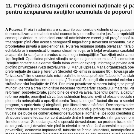
11. Pregătirea distrugerii economiei naţionale şi pa
pentru acapararea avuţiilor acumulate de poporul
A Puterea
: Preia în administrare structurile economice existente şi avuţia acum
descentralizare a metabolismului economic şi de redistribuire justă a proprietăţii
comerţul exterior- cu tehnicieni care să administreze corect şi să pregătească t
"manageri" pînă cînd aceştia dereglează fulgerător şi ireversibil economia.
Se c
proprietatea privată a gardienilor săi. Puterea r
espinge soluţia privatizării fără p
echitabilă ar fi împiedicat formarea oligarhiei roşii, ar fi forţat evaluarea capit
acaparate de stat (care a produs clasa mega-îmbogăţiţilor Tranziţiei) este camuf
fapt împlinit. Opacitatea privind situaţia avuţiei naţionale acumulată în comunis
Relaţiile comerciale externe rămîn taina vechilor experţi. Informaţiile privind act
pilotînd privatizarea (vezi dezvăluirile lui Marius Oprea).
Mafia organizează opera
preferenţiale de case şi terenuri (decretul 42- emis în ianuarie 90). Tovarăşii aleş
"privatizate", firme comerciale mici, realizînd imediat profit din "afacerile" cu s
importarea mărfurilor cerute de o piaţă însetată. Securiştii din comerţul exterior 
străinătate sînt împărţite de FSN. Prin mica privatizare şi marea inflaţie, se 
muncii") pentru a crea lichidităţile necesare "cumpărării" capitalului material. Pu
reformei"
post-electorale, ştiind bine ce efect va avea, face totul pentru a capt
reforme pripite, promiţînd că va face schimbări treptate, evitînd efectele sociale n
pledoaria neinspirată a opoziţiei pentru "terapia de şoc", facînd din ea
o sperie
program, surprinzîndu-şi alegătorii, prin liberalizarea sărăciei. Declanşeaza de
întreprinderilor şi echipamentelor, inflaţia galopantă şi prăbuşirea leului "convert
trucate, pe bucle de comerţ exterior defavorabile României, pe jocul creditelor p
Sînt puse bazele legăturilor contractuale dintre firmele private, înfiinţate de no
firmelor de stat. Se declanşează o speculă devastatoare, cu produse furate din înt
dezorganizate şi devalorizate pînă la nivelul care să le facă accesibile capitalu
privatizării), economia implodează, fabricile se închid. Muncitorii, nemaiputînd 