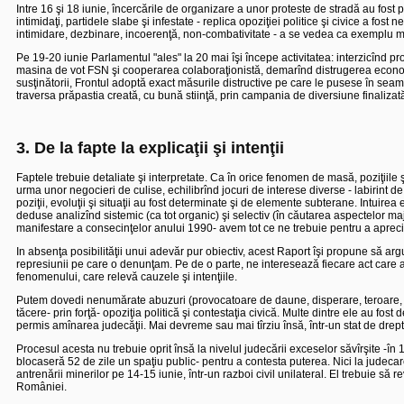
Intre 16 şi 18 iunie, încercările de organizare a unor proteste de stradă au fost pal
intimidaţi, partidele slabe şi infestate - replica opoziţiei politice şi civice a fos
intimidare, dezbinare, incoerenţă, non-combativitate - a se vedea ca exemplu mi
Pe 19-20 iunie Parlamentul "ales" la 20 mai îşi începe activitatea: interzicînd pr
masina de vot FSN şi cooperarea colaboraţionistă, demarînd distrugerea econom
susţinătorii, Frontul adoptă exact măsurile distructive pe care le pusese în se
traversa prăpastia creată, cu bună stiinţă, prin campania de diversiune finalizat
3. De la fapte la explicaţii şi intenţii
Faptele trebuie detaliate şi interpretate. Ca în orice fenomen de masă, poziţiile şi
urma unor negocieri de culise, echilibrînd jocuri de interese diverse - labirint d
poziţii, evoluţii şi situaţii au fost determinate şi de elemente subterane. Intuirea
deduse analizînd sistemic (ca tot organic) şi selectiv (în căutarea aspectelor m
manifestare a consecinţelor anului 1990- avem tot ce ne trebuie pentru a aprecia i
In absenţa posibilităţii unui adevăr pur obiectiv, acest Raport îşi propune să arg
represiunii pe care o denunţam. Pe de o parte, ne interesează fiecare act care a
fenomenului, care relevă cauzele şi intenţiile.
Putem dovedi nenumărate abuzuri (provocatoare de daune, disperare, teroare, suf
tăcere- prin forţă- opoziţia politică şi contestaţia civică. Multe dintre ele au fost 
permis amînarea judecăţii.
Mai devreme sau mai tîrziu însă, într-un stat de drep
Procesul acesta nu trebuie oprit însă la nivelul judecării exceselor săvîrşite -în
blocaseră 52 de zile un spaţiu public- pentru a contesta puterea. Nici la judeca
antrenării minerilor pe 14-15 iunie, într-un razboi civil unilateral.
El trebuie să re
României.