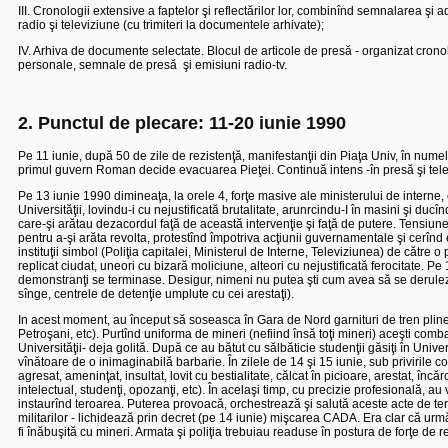
III. Cronologii extensive a faptelor şi reflectărilor lor, combinînd semnalarea şi
radio şi televiziune (cu trimiteri la documentele arhivate);
IV. Arhiva de documente selectate. Blocul de articole de presă - organizat cronol
personale, semnale de presă
şi emisiuni radio-tv.
2. Punctul de plecare: 11-20 iunie 1990
Pe 11 iunie, după 50 de zile de rezistenţă, manifestanţii din Piaţa Univ, în numel
primul guvern Roman decide evacuarea Pieţei. Continuă intens -în presă şi televi
Pe 13 iunie 1990 dimineaţa, la orele 4, forţe masive ale ministerului de interne, e
Universităţii, lovindu-i cu nejustificată brutalitate, arunrcindu-I în masini şi ducî
care-şi arătau dezacordul faţă de această intervenţie şi faţă de putere. Tensiune
pentru a-şi arăta revolta, protestînd împotriva acţiunii guvernamentale şi cerînd
instituţii simbol (Poliţia capitalei, Ministerul de Interne, Televiziunea) de către 
replicat ciudat, uneori cu bizară moliciune, alteori cu nejustificată ferocitate. 
demonstranţi se terminase. Desigur, nimeni nu putea şti cum avea să se derulez
sînge, centrele de detenţie umplute cu cei arestaţi).
In acest moment, au început să soseasca în Gara de Nord garnituri de tren pline c
Petroşani, etc). Purtînd uniforma de mineri (nefiind însă toţi mineri) aceşti comba
Universităţii- deja golită. După ce au bătut cu sălbăticie studenţii găsiţi în Univer
vînătoare de o inimaginabilă barbarie. În zilele de 14 şi 15 iunie, sub privirile com
agresat, ameninţat, insultat, lovit cu bestialitate, călcat în picioare, arestat, înc
intelectual, studenţi, opozanţi, etc). În acelaşi timp, cu precizie profesională, au vîn
instaurînd teroarea. Puterea provoacă, orchestrează şi salută aceste acte de te
militarilor - lichidează prin decret (pe 14 iunie) mişcarea CADA. Era clar că urm
fi înăbuşită cu mineri. Armata şi poliţia trebuiau readuse în postura de forţe de 