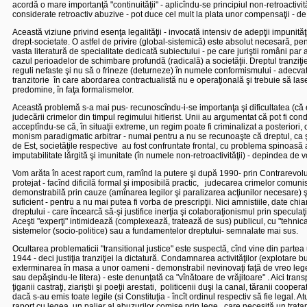
acordă o mare importanţă "continuităţii" - aplicîndu-se principiul non-retroactivit
considerate retroactiv abuzive - pot duce cel mult la plata unor compensaţii - de c
Această viziune privind esenţa legalităţii - invocată intensiv de adepţii impunităţii
drept-societate. O astfel de privire (global-sistemică) este absolut necesară, pen
vasta literatură de specialitate dedicată subiectului - pe care juriştii români par a
cazul perioadelor de schimbare profundă (radicală) a societăţii. Dreptul tranziţie
reguli nefaste şi nu să o frineze (deturneze) în numele conformismului - adecvat m
tranzitorie
în care abordarea contractualistă nu e operaţională şi trebuie să lase 
predomine, în faţa formalismelor.
Această problemă s-a mai pus- recunoscîndu-i-se importanţa şi dificultatea (că
judecării crimelor din timpul regimului hitlerist. Unii au argumentat că pot fi co
acceptîndu-se că, în situaţii extreme, un regim poate fi criminalizat a posteriori, 
monism paradigmatic arbitrar - numai pentru a nu se recunoaşte că dreptul, ca 
de Est, societăţile respective
au fost confruntate frontal, cu problema spinoasă a 
imputabilitate lărgită şi imunitate (în numele non-retroactivităţii) - depindea de v
Vom arăta în acest raport cum, ramînd la putere şi după 1990- prin Contrarevoluţi
protejat - facînd dificilă formal şi imposibilă practic,
judecarea crimelor comunismu
demonstrabilă prin cauze (amînarea legilor şi paralizarea acţiunilor necesare) şi
suficient - pentru a nu mai putea fi vorba de prescripţii. Nici amnistiile, date chiar
dreptului - care încearcă să-şi justifice inerţia şi colaboraţionismul prin specula
Aceşti "experţi" intimidează (complexează, tratează de sus) publicul, cu "tehnicali
sistemelor (socio-politice) sau a fundamentelor dreptului- semnalate mai sus.
Ocultarea problematicii "transitional justice" este suspectă, cînd vine din partea 
1944 - deci justiţia tranziţiei la dictatură. Condamnarea activităţilor (explotare 
exterminarea în masa a unor oameni - demonstrabil nevinovaţi faţă de vreo lege 
sau depăşindu-le litera) - este denunţată ca "vînătoare de vrăjitoare" . Aici transp
ţiganii castraţi, ziariştii şi poeţii arestati,
politicenii duşi la canal, tăranii coopera
dacă s-au emis toate legile (si Constituţia - încît ordinul respectiv să fie legal. A
raport cu legea, un palier al abuzurilor comise prin lege,
care necesită un tratam