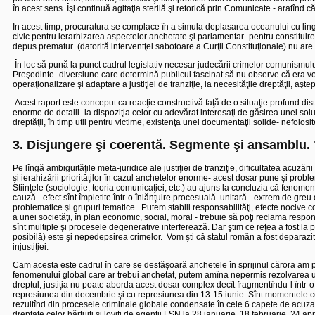
în acest sens. Îşi continuă agitaţia sterilă şi retorică prin Comunicate - aratîn
In acest timp, procuratura se complace în a simula deplasarea oceanului cu lingu
civic pentru ierarhizarea aspectelor anchetate şi parlamentar- pentru constituir
depus prematur
(datorită interventţei sabotoare a Curţii Constituţionale) nu are
În loc să pună la punct cadrul legislativ necesar judecării crimelor comunismul
Preşedinte- diversiune care determină publicul fascinat să nu observe că era vor
operaţionalizare şi adaptare a justiţiei de tranziţie, la necesităţile dreptăţii, aştept
Acest raport este conceput ca reacţie constructivă faţă de o situaţie profund dis
enorme de detalii- la dispoziţia celor cu adevărat interesaţi de găsirea unei soluţii
dreptăţii, în timp util pentru victime, existenţa unei documentaţii solide- nefolos
3. Disjungere şi coerentă. Segmente şi ansamblu.
Pe lîngă ambiguităţile meta-juridice ale justiţiei de tranziţie, dificultatea acuză
şi ierahizării priorităţilor în cazul anchetelor enorme- acest dosar pune şi probl
Stiinţele (sociologie, teoria comunicaţiei, etc.) au ajuns la concluzia că fenome
cauză - efect sînt împletite într-o înlănţuire procesuală
unitară - extrem de greu
problematice şi grupuri tematice.
Putem stabili responsabilităţi, efecte nocive 
a unei societăţi, în plan economic, social, moral - trebuie să poţi reclama resp
sînt multiple şi procesele degenerative interferează.
Dar ştim ce reţea a fost la
posibilă) este şi nepedepsirea crimelor.
Vom şti că statul român a fost deparazit
injustiţiei.
Cam acesta este cadrul în care se desfăşoară anchetele în sprijinul cărora am pr
fenomenului global care ar trebui anchetat, putem amîna nepermis rezolvarea u
dreptul, justiţia nu poate aborda acest dosar complex decît fragmentîndu-l într-
represiunea din decembrie şi cu represiunea din 13-15 iunie. Sînt momentele cele
rezultînd din procesele criminale globale condensate în cele 6 capete de acuzar
dreptate celor hărţuiţi şi loviţi de agenţii FSN la 28 ianuarie, 18 februarie, 24 apri