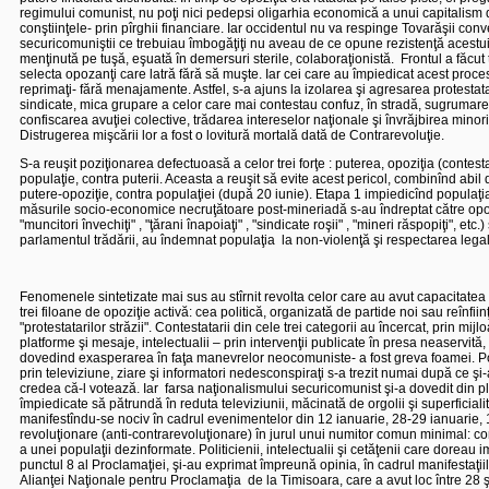
regimului comunist, nu poţi nici pedepsi oligarhia economică a unui capitalism de 
conştiinţele- prin pîrghii financiare. Iar occidentul nu va respinge Tovarăşii co
securicomuniştii ce trebuiau îmbogăţiţi nu aveau de ce opune rezistenţă acestui
menţinută pe tuşă, eşuată în demersuri sterile, colaboraţionistă.
Frontul a făcut
selecta opozanţi care latră fără să muşte. Iar cei care au împiedicat acest proces
reprimaţi- fără menajamente. Astfel, s-a ajuns la izolarea şi agresarea protestataril
sindicate, mica grupare a celor care mai contestau confuz, în stradă, sugrumar
confiscarea avuţiei colective, trădarea intereselor naţionale şi învrăjbirea minor
Distrugerea mişcării lor a fost o lovitură mortală dată de Contrarevoluţie.
S-a reuşit poziţionarea defectuoasă a celor trei forţe : puterea, opoziţia (contesta
populaţie, contra puterii. Aceasta a reuşit să evite acest pericol, combinînd abil 
putere-opoziţie, contra populaţiei (după 20 iunie). Etapa 1 impiedicînd populaţi
măsurile socio-economice necruţătoare post-mineriadă s-au îndreptat către opoziţi
"muncitori învechiţi" , "ţărani înapoiaţi" , "sindicate roşii" , "mineri răspopiţi", etc.
parlamentul trădării, au îndemnat populaţia
la non-violenţă şi respectarea legalit
Fenomenele sintetizate mai sus au stîrnit revolta celor care au avut capacitate
trei filoane de opoziţie activă: cea politică, organizată de partide noi sau reînfii
"protestatarilor străzii". Contestatarii din cele trei categorii au încercat, prin mi
platforme şi mesaje, intelectualii – prin intervenţii publicate în presa neaservită
dovedind exasperarea în faţa manevrelor neocomuniste- a fost greva foamei. P
prin televiziune, ziare şi informatori nedesconspiraţi s-a trezit numai după ce şi-
credea că-l votează. Iar
farsa naţionalismului securicomunist şi-a dovedit din pl
împiedicate să pătrundă în reduta televiziunii, măcinată de orgolii şi superficiali
manifestîndu-se nociv în cadrul evenimentelor din 12 ianuarie, 28-29 ianuarie, 1
revoluţionare (anti-contrarevoluţionare) în jurul unui numitor comun minimal: co
a unei populaţii dezinformate. Politicienii, intelectualii şi cetăţenii care doreau i
punctul 8 al Proclamaţiei, şi-au exprimat împreună opinia, în cadrul manifestaţiil
Alianţei Naţionale pentru Proclamaţia
de la Timisoara, care a avut loc între 28 ş