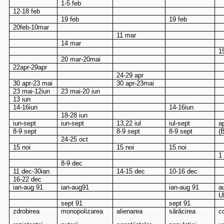
1-5 feb
12-18 feb
19 feb
19 feb
20feb-10mar
11 mar
14 mar
1
20 mar-20mai
22apr-29apr
24-29 apr
30 apr-23 mai
30 apr-23mai
23 mai-12iun
23 mai-20 iun
13 iun
14-16iun
14-16iun
18-28 iun
iun-sept
iun-sept
13,22 iul
iul-sept
a
8-9 sept
8-9 sept
8-9 sept
(
24-25 oct
15 noi
15 noi
15 noi
1
8-9 dec
11 dec-30ian
14-15 dec
10-16 dec
16-22 dec
ian-aug 91
ian-aug91
ian-aug 91
a
U
sept 91
sept 91
zdrobirea
monopolizarea
alienarea
sărăcirea
c