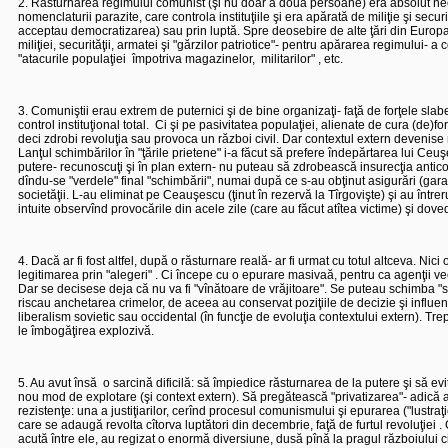
2. Răsturnarea regimului comunist (şi nu doar a două persoane) era absolut necesa
nomenclaturii parazite, care controla instituţiile şi era apărată de miliţie şi secu
acceptau democratizarea) sau prin luptă. Spre deosebire de alte ţări din Europa 
miliţiei, securităţii, armatei şi "gărzilor patriotice"- pentru apărarea regimului-
"atacurile populaţiei
împotriva magazinelor,
militarilor" , etc.
3. Comuniştii erau extrem de puternici şi de bine organizaţi- faţă de forţele sla
control instituţional total.
Ci şi pe pasivitatea populaţiei, alienate de cura (de)fo
deci zdrobi revoluţia sau provoca un război civil. Dar contextul extern devenise 
Lanţul schimbărilor în "ţările prietene" i-a făcut să prefere îndepărtarea lui C
putere- recunoscuţi şi în plan extern- nu puteau să zdrobească insurecţia antic
dîndu-se "verdele" final "schimbării", numai după ce s-au obţinut asigurări (ga
societăţii. L-au eliminat pe Ceauşescu (ţinut în rezervă la Tîrgovişte) şi au întrer
intuite observînd provocările din acele zile (care au făcut atîtea victime) şi dove
4. Dacă ar fi fost altfel, după o răsturnare reală- ar fi urmat cu totul altceva. N
legitimarea prin "alegeri" . Ci începe cu o epurare masivaă, pentru ca agenţii ve
Dar se decisese deja că nu va fi "vînătoare de vrăjitoare". Se puteau schimba "str
riscau anchetarea crimelor, de aceea au conservat poziţiile de decizie şi influenţă, 
liberalism sovietic sau occidental (în funcţie de evoluţia contextului extern). Tr
le îmbogăţirea explozivă.
5. Au avut însă
o sarcină dificilă: să împiedice răsturnarea de la putere şi să e
nou mod de explotare (şi context extern). Să pregătească "privatizarea"- adică 
rezistenţe: una a justiţiarilor, cerînd procesul comunismului şi epurarea ("lustraţie
care se adaugă revolta cîtorva luptători din decembrie, faţă de furtul revoluţiei . 
acută între ele, au regizat o enormă diversiune, dusă pînă la pragul războiului ci