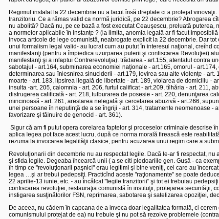
Regimul instalat la 22 decembrie nu a facut însă dreptate ci a protejat vinovaţii.
tranzitoriu. Ce a rămas valid ca normă juridică, pe 22 decembrie? Abrogarea cîto
nu abolită? Dacă nu, pe ce bază a fost executat Ceauşescu, preluată puterea, modi
a normelor aplicabile în instanţe ?
(la limita, anomia legală ar fi facut imposibil
invoca articole de lege comunistă, neabrogate explicit la 22 decembrie. Dar tot e
unui formalism legal valid- au lucrat cum au putut în interesul naţional, creînd c
manifestanţi (pentru a împiedica uzurparea puterii şi confiscarea Revoluţiei) atu
manifestanţi şi a infaptui Contrerevoluţia): trădarea - art.155, atentatul contra une
sabotajul - art.164, subminarea economiei naţionale - art.165, omorul - art.174, o
determinarea sau înlesnirea sinuciderii - art.179, lovirea sau alte violenţe - art
moarte - art. 183, lipsirea ilegală de libertate - art. 189, violarea de domiciliu - 
insulta -art. 205, calomnia - art. 206, furtul calificat - art.209, tîlhăria - art. 21
distrugerea calificată - art. 218, tulburarea de posesie - art. 220, denunţarea c
mincinoasă - art. 261, arestarea nelegală şi cercetarea abuzivă - art.266, supun
unei persoane în neputinţă de a se îngriji - art. 314, tratamente neomenoase - art.
favorizare şi tăinuire de genocid - art. 361).
Sigur că am fi putut opera corelarea faptelor şi proceselor criminale descrise în
aplica legea pot face acest lucru, după ce norma morală firească este reabilitat
rezuma la invocarea legalităţii clasice, pentru acuzarea unui regim care a subminat
Revoluţionarii din decembrie nu au respectat legile. Dacă le-ar fi respectat, nu ar
şi sfida legile. Degeaba încearcă unii ( a se citi pledoariile gen. Guşă - ca ex
în timp ce "revoluţionarii paşnici" erau legitimi şi bine veniţi, cei care au încerca
legea …şi ar trebui pedepsiţi. Practicînd aceste "raţionamente" se poate deduc
22 aprilie-13 iunie, etc. - au încălcat "legile tranzitorii" şi tot ei trebuiau pedepsiţi
confiscarea revoluţiei, restauraţia comunistă în instituţii, protejarea securităţii, 
instigarea susţinătorilor FSN, reprimarea, sabotarea şi satelizarea opoziţiei, dec
De aceea, nu cădem în capcana de a invoca doar legalitatea formală, ci cerem drept
comunismului protejat de ea) nu trebuie şi nu pot să rezolve problemele (contradicţ