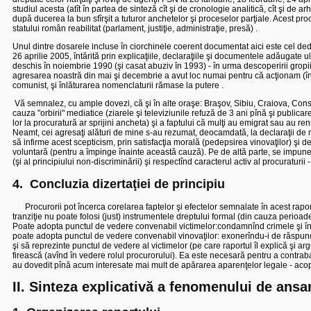
studiul acesta (atît în partea de sinteză cît şi de cronologie analitică, cît şi de 
după ducerea la bun sfîrşit a tuturor anchetelor şi proceselor parţiale. Acest proc
statului român reabilitat (parlament, justiţie, administraţie, presă) .
Unul dintre dosarele incluse în ciorchinele coerent documentat aici este cel de
26 aprilie 2005, întărită prin explicaţiile, declaraţiile şi documentele adăugate 
deschis în noiembrie 1990 (şi casat abuziv în 1993) - în urma descoperirii grop
agresarea noastră din mai şi decembrie a avut loc numai pentru că acţionam (în 
comunist, şi înlăturarea nomenclaturii rămase la putere .
Vă semnalez, cu ample dovezi, că şi în alte oraşe: Braşov, Sibiu, Craiova, Consta
cauza "orbirii" mediatice (ziarele şi televiziunile refuză de 3 ani pînă şi public
lor la procuratură ar sprijini ancheta) şi a faptului că mulţi au emigrat sau au renu
Neamt, cei agresaţi alături de mine s-au rezumat, deocamdată, la declaraţii de ma
să infirme acest scepticism, prin satisfacţia morală (pedepsirea vinovaţilor) şi 
voluntară (pentru a împinge înainte această cauză). Pe de altă parte, se impune 
(şi al principiului non-discriminării) şi respectînd caracterul activ al procuraturii -
4.
Concluzia dizertaţiei de principiu
Procurorii pot încerca corelarea faptelor şi efectelor semnalate în acest rapo
tranziţie nu poate folosi (just) instrumentele dreptului formal (din cauza perioadei
Poate adopta punctul de vedere convenabil victimelor:condamnînd crimele şi în ba
poate adopta punctul de vedere convenabil vinovaţilor: exonerîndu-i de răspunde
şi să reprezinte punctul de vedere al victimelor (pe care raportul îl explică şi arg
firească (avînd în vedere rolul procurorului). Ea este necesară pentru a contrabala
au dovedit pînă acum interesate mai mult de apărarea aparenţelor legale - acoper
II. Sinteza explicativă a fenomenului de ans