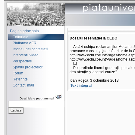
Pagina principala
Editoriale
Dosarul feseniadei la CEDO
Platforma AER
Astăzi echipa reclamanţilor Mocanu, Sto
Istoria unei contestatii
provoace conştiinţa judecătorilor de la C
Interventii video
http://www.echr.coe.int/Pages/home
http://www.echr.coe.int/Pages/home
Perspective
[..]
Spatiul proiectelor
Pot pretinde tinerei generaţii, pe cale 
dea atenţie şi acestei cauze?
Forum
Referinte
Ioan Roşca, 3 octombrie 2013
Contact, mail
Text integral
Deschidere program mail