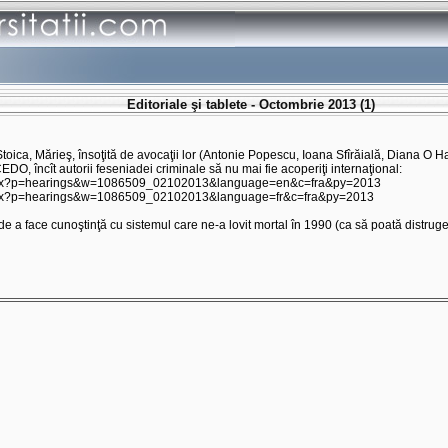
Editoriale şi tablete - Octombrie 2013 (1)
ica, Mărieş, însoţită de avocaţii lor (Antonie Popescu, Ioana Sfîrăială, Diana O H
EDO, încît autorii feseniadei criminale să nu mai fie acoperiţi internaţional:
.aspx?p=hearings&w=1086509_02102013&language=en&c=fra&py=2013
.aspx?p=hearings&w=1086509_02102013&language=fr&c=fra&py=2013
de a face cunoştinţă cu sistemul care ne-a lovit mortal în 1990 (ca să poată distruge