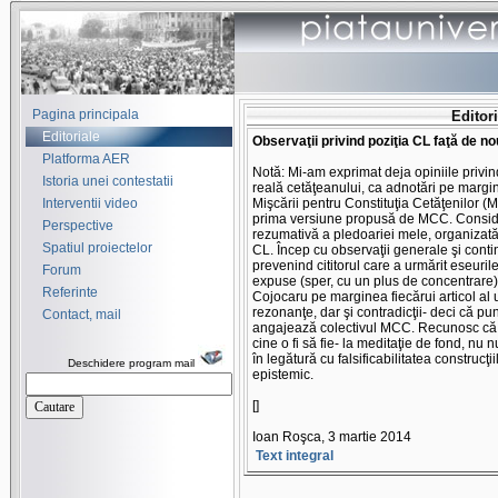
Pagina principala
Editori
Editoriale
Observaţii privind poziţia CL faţă de
Platforma AER
Notă: Mi-am exprimat deja opiniile privin
Istoria unei contestatii
reală cetăţeanului, ca adnotări pe margin
Interventii video
Mişcării pentru Constituţia Cetăţenilor (M
prima versiune propusă de MCC. Consider
Perspective
rezumativă a pledoariei mele, organizată
Spatiul proiectelor
CL. Încep cu observaţii generale şi conti
prevenind cititorul care a urmărit eseuri
Forum
expuse (sper, cu un plus de concentrare)
Referinte
Cojocaru pe marginea fiecărui articol al 
rezonanţe, dar şi contradicţii- deci că 
Contact, mail
angajează colectivul MCC. Recunosc că f
cine o fi să fie- la meditaţie de fond, nu
în legătură cu falsificabilitatea construcţi
Deschidere program mail
epistemic.
[]
Ioan Roşca, 3 martie 2014
Text integral