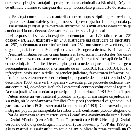
(nedesconspiraţi şi santajaţi), protejarea unor criminali ca Nicolski, Drăghic
ce ultimele victime se stingeau din viaţă neconsolate şi încărcate de acuze n
b. Pe lângă complicitatea cu autorii crimelor imprescriptibile, cei reclamaţi
impunea, existând datele şi timpul necesar (prescripţia lor fiind supendată 
Paralizarea justiţiei şi favorizarea infractorilor a avut efecte deosebit d
conducând la un adevarat dezastru economic, social şi moral.
Cei responsabili se fac vinovaţi de: nedenunţare - art.170, tăinuire -art. 22
obştesc - art. 229, uzurpare - art.240, sustragere sau distrugere de înscrisuri 
art.257, nedenuntarea unor infractiuni - art.262, omisiunea sesizarii organelo
organele judiciare - art. 265, reţinerea sau distrugerea de înscrisuri - art. 27
Prescriptibilitatea pentru crima tăinurii şi favorizării infractorilor (de căt
Mai - ca reprezentantă a acestei revoluţii), ar fi trebuit să înceapă de la "data
crimele iniţiale, tăinuite. De exemplu, pentru nedenunţare - art.170, curge 
nedenunţarea infracţiunilor incriminate de art. 155,161,162,163,164,165), pen
infracţiuni,omisiunea sesizării organelor judiciare, favorizarea infractorilo
În fapt aceste termene se cer prelungite, organele de anchetă trebuind să ţin
decembrie 1989, care va fi - sperăm - dovedită şi de procesele dedicate "revol
anticomunistă, dovedeşte irefutabil caracterul contrarevoluţionar al regimulu
Aceasta justifică suspendarea prescripţiei şi pe perioada 1989-2004, atât pent
Putem aduce un vast material probator în sprijinul afirmaţiei că judecarea g
s-a mărginit la condamnarea familiei Ceauşescu (pretinzând că genocidul a 
garnitura veche a PCR - strecurată la putere după 1989). Contrarevoluţionari
instigând populaţia manipulată la război civil, confiscind pseodo-alegerile 
Pot de asemenea aduce martori care să confirme evenimentele semnificative
la Dealul Mărului (cercetările făcute împreună cu AFDPR Neamţ) şi Dealul 
corpurile delicte şi declaraţiile matorilor (vezi adeverinţa 430P din 1990 ş
găsim martori ai asasinatului colectiv, că am publicat în presa centrală un C