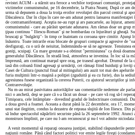
revistei ACUM - a stârnit ura feroce a vechilor torţionari comunişti, protejaţ
victimelor comunismului, pe 16 decembrie, la Piatra Neamţ. După ce am depu
urma să depunem a doua la troiţa eroilor revoluţiei din parcul central şi ap
Dăscalescu. Dar în clipa în care ne-am adunat pentru lansarea manifestaţiei 
de contramanifestanţi. Aceştia ne-au rupt şi ars pancartele, au înjurat, amen
comunismului - care au părăsit speriate adunarea. Am rămas doar un grup m
ţipau continuu " Iliescu-Roman" şi ne bombardau cu înjurături şi gheaţă. Sub 
bruscaţi şi "bulgăriţi"- în timp ce înaintam cu coroana spre cimitir. Ajunşi î
înăuntru. Toate intrarile erau blocate de grupuri compacte şi agresive de "oam
desfiguraţi, cu o ură de neiuitat, îndemnându-se să ne agreseze. Tensiunea era 
goniţi, scuipaţi. Cu mare greutate s-a obtinut "permisiunea" ca două doamne
generalului Dăscălescu. În stradă însă, atmosfera se invenina. În loc să ia m
împreună, am continuat marşul spre oraş, pe traseul aprobat. Drumul de la cim
iasă din coloană fiind agresaţi şi urmăriţi, cei rămaşi fiind huiduiţi şi lovi
Casei de Cultura (punctul final al mitingului) am auzit tot mai des apelurile 
furia mulţimii într-o maşină a poliţiei (zguduită şi ea cu furie), dus la sediu
agresiunea fusese organizată la cererea Puterii, cu ajutorul securiştilor şi i
Contrarevoluţie.
Nu m-au mirat pasivitatea autorităţilor sau comentariile nedemne ale parla
nici o anchetă, deşi se pare că s-a făcut un dosar - pe care vă rog să-l reperaţ
Timişoara, cele întâmplate - dovedind gradul de îndoctrinare comunistă. După
a doua grevă a foamei. Aceasta a durat până la 22 decembrie, ora 17, momen
unui stat ilegitim, condus la dezastru de reţeaua slujită de Ion Iliescu. Di
să îndur spectacolul năpârlirii securiste până la 26 septembrie 1992. Atunci
monstruos împlinit, pe care nu l-am recunoscut şi nu-l voi admite niciodata:
A venit momentul să reparaţi onoarea justiţiei, stabilind răspunderile pentr
naţiunii române. Până când factori politici vor emite legile fireşti (condamnâ