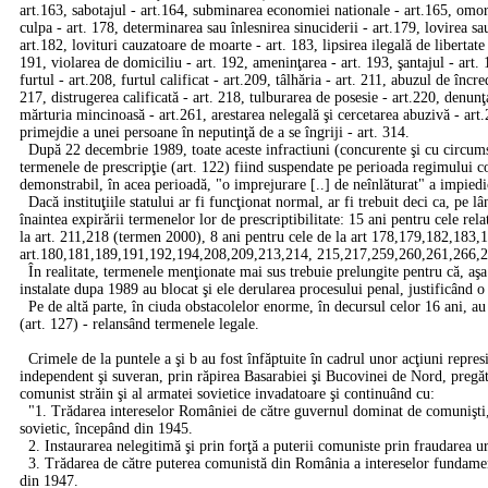
art.163, sabotajul - art.164, subminarea economiei nationale - art.165, omoru
culpa - art. 178, determinarea sau înlesnirea sinuciderii - art.179, lovirea s
art.182, lovituri cauzatoare de moarte - art. 183, lipsirea ilegală de libertat
191, violarea de domiciliu - art. 192, ameninţarea - art. 193, şantajul - art. 
furtul - art.208, furtul calificat - art.209, tâlhăria - art. 211, abuzul de încr
217, distrugerea calificată - art. 218, tulburarea de posesie - art.220, denu
mărturia mincinoasă - art.261, arestarea nelegală şi cercetarea abuzivă - art
primejdie a unei persoane în neputinţă de a se îngriji - art. 314.
După 22 decembrie 1989, toate aceste infractiuni (concurente şi cu circumsta
termenele de prescripţie (art. 122) fiind suspendate pe perioada regimului c
demonstrabil, în acea perioadă, "o imprejurare [..] de neînlăturat" a impiedi
Dacă instituţiile statului ar fi funcţionat normal, ar fi trebuit deci ca, pe lâ
înaintea expirării termenelor lor de prescriptibilitate: 15 ani pentru cele 
la art. 211,218 (termen 2000), 8 ani pentru cele de la art 178,179,182,183,
art.180,181,189,191,192,194,208,209,213,214, 215,217,259,260,261,266,26
În realitate, termenele menţionate mai sus trebuie prelungite pentru că, aş
instalate dupa 1989 au blocat şi ele derularea procesului penal, justificând o
Pe de altă parte, în ciuda obstacolelor enorme, în decursul celor 16 ani, au f
(art. 127) - relansând termenele legale.
Crimele de la puntele a şi b au fost înfăptuite în cadrul unor acţiuni repres
independent şi suveran, prin răpirea Basarabiei şi Bucovinei de Nord, pregăt
comunist străin şi al armatei sovietice invadatoare şi continuând cu:
"1. Trădarea intereselor României de către guvernul dominat de comunişti, 
sovietic, începând din 1945.
2. Instaurarea nelegitimă şi prin forţă a puterii comuniste prin fraudarea ur
3. Trădarea de către puterea comunistă din România a intereselor fundamenta
din 1947.