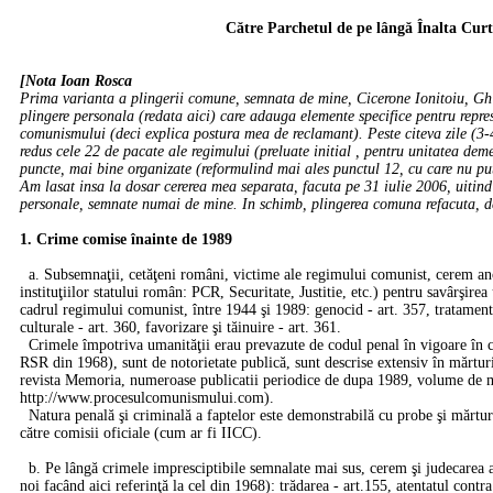
Către Parchetul de pe lângă Înalta Curte
[Nota Ioan Rosca
Prima varianta a plingerii comune, semnata de mine, Cicerone Ionitoiu, Gh Ji
plingere personala (redata aici) care adauga elemente specifice pentru repre
comunismului (deci explica postura mea de reclamant). Peste citeva zile (
redus cele 22 de pacate ale regimului (preluate initial , pentru unitatea deme
puncte, mai bine organizate (reformulind mai ales punctul 12, cu care nu pu
Am lasat insa la dosar cererea mea separata, facuta pe 31 iulie 2006, uitind sa
personale, semnate numai de mine. In schimb, plingerea comuna refacuta, de
1. Crime comise înainte de 1989
a. Subsemnaţii, cetăţeni români, victime ale regimului comunist, cerem anche
instituţiilor statului român: PCR, Securitate, Justitie, etc.) pentru savârşire
cadrul regimului comunist, între 1944 şi 1989: genocid - art. 357, tratament
culturale - art. 360, favorizare şi tăinuire - art. 361.
Crimele împotriva umanităţii erau prevazute de codul penal în vigoare în c
RSR din 1968), sunt de notorietate publică, sunt descrise extensiv în mărtur
revista Memoria, numeroase publicatii periodice de dupa 1989, volume de mărt
http://www.procesulcomunismului.com).
Natura penală şi criminală a faptelor este demonstrabilă cu probe şi mărturii 
către comisii oficiale (cum ar fi IICC).
b. Pe lângă crimele impresciptibile semnalate mai sus, cerem şi judecarea al
noi facând aici referinţă la cel din 1968): trădarea - art.155, atentatul contra