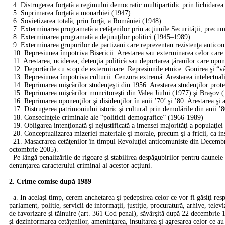
4. Distrugerea forţată a regimului democratic multipartidic prin lichidarea 
5. Suprimarea forţată a monarhiei (1947).
6. Sovietizarea totală, prin forţă, a României (1948).
7. Exterminarea programată a cetăţenilor prin acţiunile Securităţii, precu
8. Exterminarea programată a deţinuţilor politici (1945–1989)
9. Exterminarea grupurilor de partizani care reprezentau rezistenţa antic
10. Represiunea împotriva Bisericii. Arestarea sau exterminarea celor ca
11. Arestarea, uciderea, detenţia politică sau deportarea ţăranilor care opun
12. Deportările cu scop de exterminare. Represiunile etnice. Gonirea şi “vâ
13. Represiunea împotriva culturii. Cenzura extremă. Arestarea intelectuali
14. Reprimarea mişcărilor studenţeşti din 1956. Arestarea studenţilor prote
15. Reprimarea mişcărilor muncitoreşti din Valea Jiului (1977) şi Braşov (1
16. Reprimarea oponenţilor şi disidenţilor în anii ’70’ şi ’80. Arestarea şi 
17. Distrugerea patrimoniului istoric şi cultural prin demolările din anii ’8
18. Consecinţele criminale ale “politicii demografice” (1966-1989)
19. Obligarea intenţionată şi nejustificată a imensei majorităţi a populaţiei 
20. Conceptualizarea mizeriei materiale şi morale, precum şi a fricii, ca i
21. Masacrarea cetăţenilor în timpul Revoluţiei anticomuniste din Decembr
octombrie 2005).
Pe lângă penalizările de rigoare şi stabilirea despăgubirilor pentru daunele 
denunţarea caracterului criminal al acestor acţiuni.
2. Crime comise după 1989
a. In acelaşi timp, cerem anchetarea şi pedepsirea celor ce vor fi găsiţi res
parlament, politie, servicii de informaţii, justiţie, procuratură, arhive, tele
de favorizare şi tăinuire (art. 361 Cod penal), săvârşită după 22 decembrie 19
şi dezinformarea cetăţenilor, ameninţarea, insultarea şi agresarea celor ce au