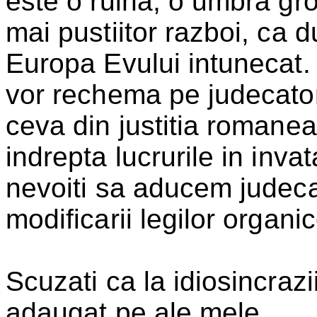
este o ruina, o umbra gr
mai pustiitor razboi, ca d
Europa Evului intunecat. 
vor rechema pe judecator
ceva din justitia romane
indrepta lucrurile in invat
nevoiti sa aducem judecat
modificarii legilor organic
Scuzati ca la idiosincra
adaugat pe ale mele.