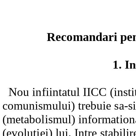
Recomandari pent
1. I
Nou infiintatul IICC (insti
comunismului) trebuie sa-si
(metabolismul) informational
(evolutiei) lui. Intre stabili