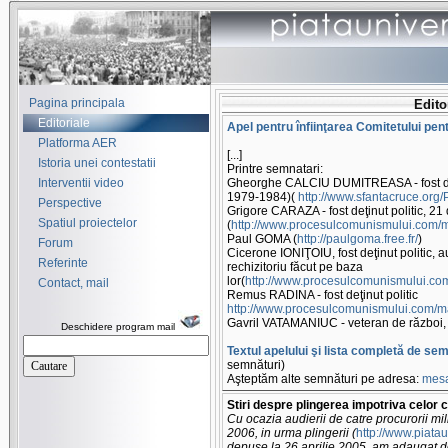
Pagina principala
Edito
Editoriale
Apel pentru înfiinţarea Comitetului pe
Platforma AER
[...]
Istoria unei contestatii
Printre semnatari:
Interventii video
Gheorghe CALCIU DUMITREASA - fost deţi
1979-1984)(
http://www.sfantacruce.org/
Perspective
Grigore CARAZA - fost deţinut politic, 2
Spatiul proiectelor
(
http://www.procesulcomunismului.com/ma
Paul GOMA (
http://paulgoma.free.fr/
)
Forum
Cicerone IONIŢOIU, fost deţinut politic, a
Referinte
rechizitoriu făcut pe baza
lor(
http://www.procesulcomunismului.com/
Contact, mail
Remus RADINA - fost deţinut politic
http://www.procesulcomunismului.com/mar
Gavril VATAMANIUC - veteran de război, lup
Deschidere program mail
Textul apelului şi lista completă de se
semnături)
Aşteptăm alte semnături pe adresa:
mesa
Stiri despre plingerea impotriva celor 
Cu ocazia audierii de catre procurorii mil
2006, in urma plingerii (
http://www.piatau
depuse la 26 aprilie 2005, am adaugat d