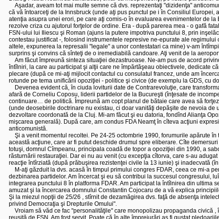
Aşadar, aveam tot mai multe semne că dvs. reprezentaţi "dizidenţa" anticomunis
că vă întoarceţi de la Innsbruck (unde aţi pus punctul pe i în Consiliul Europei,
atenţia asupra unei erori, pe care aţi comis-o în evaluarea evenimentelor de la Bu
rezolve criza cu ajutorul forţelor de ordine. Era - după parerea mea - o gafă fata
FSN-ului lui Iliescu şi Roman (ajuns la putere impotriva punctului 8, prin inşelăci
contestau justificat -, folosind instrumentele represive ne-epurate ale regimului
altele, expunerea la represalii "legale" a unor contestatari ca mine) v-am întîmp
surprins şi convins că sînteţi de o iremediabilă candoare. Aţi venit de la aerop
Am făcut împreună sinteza situaţiei dezastruoase. Ne-am pus de acord privind nec
întîlniri, la care au participat şi alţii care ne împărtăşeau obiectivele, dedicate 
plecare (după ce mi-aţi mijlocit contactul cu consulatul francez, unde am încercat
rotunde pe tema unificării opoziţiei - politice şi civice (de exemplu la GDS, cu
Devenea evident că, în ciuda loviturii date de Contrarevoluţie, care transformase
afară de Corneliu Coposu, liderii partidelor de la Bucureşti (înţesate de incompeten
continuare… de politică. Împreună am copt planul de bătaie care avea să forţeze i
(unde deosebirile doctrinare nu existau, ci doar vanităţi depăşite de nevoia de uni
dezvoltare coordonată de la Cluj. Mi-am făcut şi eu datoria, fondînd Alianţa Op
mişcarea generală). După care, am condus FDA Neamţ în cîteva acţiuni expresive
anticomunistă.
Şi a venit momentul recoltei. Pe 24-25 octombrie 1990, forumurile apărute în toa
această acţiune, care ar fi putut deschide drumul spre eliberare. Cîte demersuri aţ
totuşi, domnul Cîmpeanu, principala coadă de topor a opoziţiei din 1990, a sabotat
răsturnării restauraţiei. Dar ei nu au venit (cu excepţia cîtorva, care s-au aduga
reacţie întîrziată (după prăbuşirea rezistenţei civile la 13 iunie) şi inadecvată (
M-aţi găzduit la dvs. acasă în timpul primului congres FDAR, ceea ce mi-a permis 
dezbinarea partidelor. Am încercat şi eu să contribui la succesul congresului, 
integrarea punctului 8 în platforma FDAR. Am participat la întîlnirea din ultima 
amuzat şi la încercarea domnului Constantin Cojocaru de a vă explica principiile pri
Şi la miezul nopţii de 25/26 , stîrnit de dezamăgirea dvs. faţă de absenţa intele
privind Democraţia şi Drepturile Omului".
Vroiam să văd ce fac "personalităţile" care monopolizau propaganda civică , în
reuşită de FSN. Am fost servit. Poate că în alte împrejurări aş fi gustat pledoari