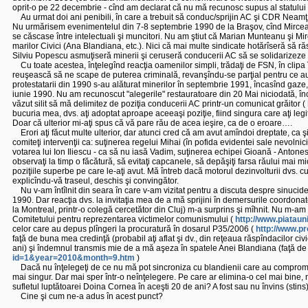
oprit-o pe 22 decembrie - cînd am declarat că nu mă recunosc supus al statului 
Au urmat doi ani penibili, în care a trebuit să conduc/sprijin AC şi CDR Neamţ
Nu urmărisem evenimentelul din 7-8 septembrie 1990 de la Braşov, cînd Mircea S
se căscase între intelectuali şi muncitori. Nu am ştiut că Marian Munteanu şi Mi
marilor Civici (Ana Blandiana, etc.). Nici că mai multe sindicate hotărîseră să răst
Silviu Popescu asmuţiseră minerii şi ceruseră conducerii AC să se solidarizeze 
Cu toate acestea, înţelegînd reacţia oamenilor simpli, trădaţi de FSN, în clip
reuşească să ne scape de puterea criminală, revanşîndu-se parţial pentru ce au f
protestatarii din 1990 s-au alăturat minerilor în septembrie 1991, încasînd gaze,
iunie 1990. Nu am recunoscut "alegerile" restauratoare din 20 Mai niciodată, înc
văzut silit să mă delimitez de poziţia conducerii AC printr-un comunicat grăitor (
bucuria mea, dvs. aţi adoptat aproape aceeaşi poziţie, fiind singura care aţi legi
Doar că ulterior mi-aţi spus că vă pare rău de acea ieşire, ca de o eroare….
Erori aţi făcut multe ulterior, dar atunci cred că am avut amîndoi dreptate, ca ş
comiteţi intervenţii ca: suţinerea regelui Mihai (în pofida evidentei sale nevolni
votarea lui Ion Iliescu - ca să nu iasă Vadim, suţinerea echipei Gioană - Antone
observaţi la timp o făcătură, să evitaţi capcanele, să depăşiţi farsa răului mai m
poziţiile superbe pe care le-aţi avut. Mă întreb dacă motorul dezinvolturii dvs. cu
explicîndu-vă traseul, deschis şi convingător.
Nu v-am întîlnit din seara în care v-am vizitat pentru a discuta despre sinuci
1990. Dar reacţia dvs. la invitaţia mea de a mă sprijini în demersurile coordonate
la Montreal, printr-o colegă cercetător din Cluj) m-a surprins şi mîhnit. Nu m-am
Comitetului pentru reprezentarea victimelor comunismului (
http://www.piataun
celor care au depus plîngeri la procuratură în dosarul P35/2006 (
http://www.p
faţă de buna mea credinţă (probabil aţi aflat şi dv., din reţeaua răspîndacilor civi
ani) şi îndemnul transmis mie de a mă aşeza în spatele Anei Blandiana (faţă de 
id=1&year=2010&month=9.htm
)
Dacă nu înţelegeţi de ce nu mă pot sincroniza cu blandienii care au compromis l
mai singur. Dar mai sper într-o neînţelegere. Pe care ar elimina-o cel mai bine, 
sufletul luptătoarei Doina Cornea în aceşti 20 de ani? A fost sau nu învins (sti
Cine şi cum ne-a adus în acest punct?