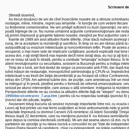
Scrisoare de
Stimată doamnă,
Au trecut douăzeci de ani de cînd încercările noastre de a stimula schimbarea r
nostalgie, mînie, mîndrie, regret sau lehamite - în funcţie de cum vedem fiecar
cu festivisme comemorative. Ne-am amăgit suficient cu iluzii (speranţe), ne-am pr
poată înţelege de ce. Nu numai urmărind acţiunile contrarevoluţionare ale resta
să privim împreună şi greşelile taberei noastre, mergînd pe firul acţiunilor care 
Înainte de 1989 am avut atitudini foarte diferite, chiar dacă nutream aceleaşi 
curaj, de la acceptare la rezistenţă şi sacrificiu. În timp ce eu am rămas pănă la 
autojustificaţi cu evaziuni intelectuale şi nonconformism ieftin. Poate de ace
recuperat, o mai mare sete de implicare curăţitoare, postură explicată mai bine 
aceea dvs. v-aţi simţit liberă mai repede decît mine (eraţi deja, eu nu) şi aţi 
cei ce voiau să iasă în stradă, pentru a combate "emanaţia" echipei Iliescu. Î
alierii revoluţionarilor cu securitatea, sosisem la Bucureşti pentru a instiga int
Timp de o lună, am fost destul de singur ca provocator anti-FSN, dar după trans
luînd măsuri de restauraţie, monopolizînd administraţia şi CPUN-ul, împiedicînd l
intelectuali s-au trezit din beţia decembristă şi au început să critice Contrarevolu
retras din CFSN. Am admirat luările dvs. de poziţie, care amestecau într-un mod 
la mitinguri şi în presă, pledînd pentru o formulă de reformă emancipatoare: uma
sesizat pe atunci intervenţiile, care aveau o altă orientare: instigarea la reziste
Perspectivele diferite ne-au condus la atitudini diferite faţă de "alegeri": eu de
1990/docs/contrarev_7.asp.htm
) pentru că nu respectau lustraţia (punctul 8) ş
(nociv) dar din păcate, legitim.
Avusesem totuşi bucuria să sesizez rezonaţe importante între noi, cu ocazia con
Leon) aţi fost printre cei mai fermi susţinători ai liniei anticomuniste nete şi prin
redactate împreună cu domnul Cerveni (Vă remintesc că liderii Societăţii Timişoa
Iliescu după 22 decembrie, care nu menţiona punctul 8 -nu folosea semnăturile st
apoi depus la comisia electorală centrală). Mi-am dat seama atunci că dvs. nu fac
partidelor de opoziţie şi nu ideea nocivă a concurării lor pe "liste de independ
Dialog Piatra Neamt să candideze, chiar ca independenţi, pe listele partidelor de