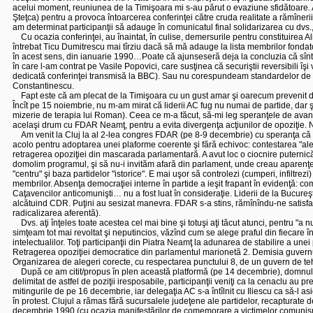
acelui moment, reuniunea de la Timişoara mi s-au părut o evaziune sfidătoare. Am î
Şteţca) pentru a provoca întoarcerea conferinţei către cruda realitate a rămînerii s
am determinat participanţii să adauge în comunicatul final solidarizarea cu dvs.,
Cu ocazia conferinţei, au înaintat, în culise, demersurile pentru constituirea Al
întrebat Ticu Dumitrescu mai tîrziu dacă să mă adauge la lista membrilor fondator
în acest sens, din ianuarie 1990…Poate că ajunseseră deja la concluzia că sînt
în care l-am contrat pe Vasile Popovici, care susţinea că securiştii reversibili 
dedicată conferinţei transmisă la BBC). Sau nu corespundeam standardelor de ap
Constantinescu.
Fapt este că am plecat de la Timişoara cu un gust amar şi oarecum prevenit de o
Încît pe 15 noiembrie, nu m-am mirat că liderii AC fug nu numai de partide, dar şi
mizerie de terapia lui Roman). Ceea ce m-a făcut, să-mi leg speranţele de avansu
acelaşi drum cu FDAR Neamţ, pentru a evita divergenţa acţiunilor de opoziţie. N
Am venit la Cluj la al 2-lea congres FDAR (pe 8-9 decembrie) cu speranţa că vo
acolo pentru adoptarea unei plaforme coerente şi fără echivoc: contestarea "aleger
retragerea opoziţiei din mascarada parlamentară. A avut loc o ciocnire puternică 
domolim programul, şi să nu-i invităm afară din parlament, unde creau aparenţel
"centru" şi baza partidelor "istorice". E mai uşor să controlezi (cumperi, infiltrezi)
membrilor. Absenţa democraţiei interne în partide a ieşit frapant în evidenţă: c
Caţavencilor anticomunişti… nu a fost luat în consideraţie. Liderii de la Bucureşt
alcătuind CDR. Puţini au sesizat manevra. FDAR s-a stins, rămînîndu-ne satisfacţi
radicalizarea aferentă).
Dvs. aţi înţeles toate acestea cel mai bine şi totuşi aţi tăcut atunci, pentru "a n
simţeam tot mai revoltat şi neputincios, văzînd cum se alege praful din fiecare î
intelectualilor. Toţi participanţii din Piatra Neamţ la adunarea de stabilire a une
Retragerea opoziţiei democratice din parlamentul marionetă 2. Demisia guvernului
Organizarea de alegeri corecte, cu respectarea punctului 8, de un guvern de tehn
După ce am citit/propus în plen această platformă (pe 14 decembrie), domnul 
delimitat de astfel de poziţii iresposabile, participanţii veniţi ca la cenaclu au
mitingurile de pe 16 decembrie, iar delegaţia AC s-a întîlnit cu Iliescu ca să-l a
în protest. Clujul a rămas fără sucursalele judeţene ale partidelor, recapturate 
decembrie 1990 (cu ocazia manifestărilor de comemorare a victimelor comunismul